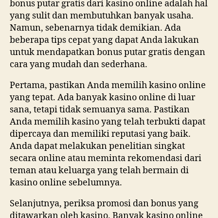
bonus putar gratis dari kasino online adalah hal
yang sulit dan membutuhkan banyak usaha.
Namun, sebenarnya tidak demikian. Ada
beberapa tips cepat yang dapat Anda lakukan
untuk mendapatkan bonus putar gratis dengan
cara yang mudah dan sederhana.
Pertama, pastikan Anda memilih kasino online
yang tepat. Ada banyak kasino online di luar
sana, tetapi tidak semuanya sama. Pastikan
Anda memilih kasino yang telah terbukti dapat
dipercaya dan memiliki reputasi yang baik.
Anda dapat melakukan penelitian singkat
secara online atau meminta rekomendasi dari
teman atau keluarga yang telah bermain di
kasino online sebelumnya.
Selanjutnya, periksa promosi dan bonus yang
ditawarkan oleh kasino. Banyak kasino online