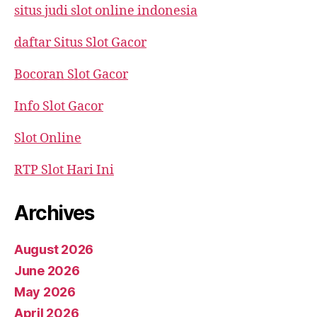
situs judi slot online indonesia
daftar Situs Slot Gacor
Bocoran Slot Gacor
Info Slot Gacor
Slot Online
RTP Slot Hari Ini
Archives
August 2026
June 2026
May 2026
April 2026