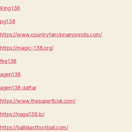
King138
pg138
https://www.countryfaircinnamonrolls.com/
https://magic-138.org/
fire138
agen138
agen138 daftar
https://www.thesuperficial.com/
https://naga138.io/
https://ballblastfootball.com/