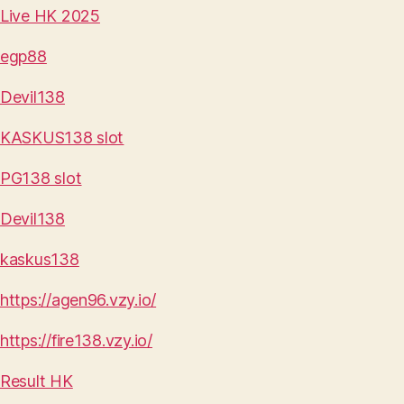
Live HK 2025
egp88
Devil138
KASKUS138 slot
PG138 slot
Devil138
kaskus138
https://agen96.vzy.io/
https://fire138.vzy.io/
Result HK