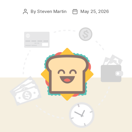
By
Steven Martin
May 25, 2026
Post
Post
author
date