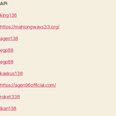
APi
king138
https://mahjongways33.org/
agen138
egp88
egp88
kaskus138
https://agen96official.com/
roket338
ikan138