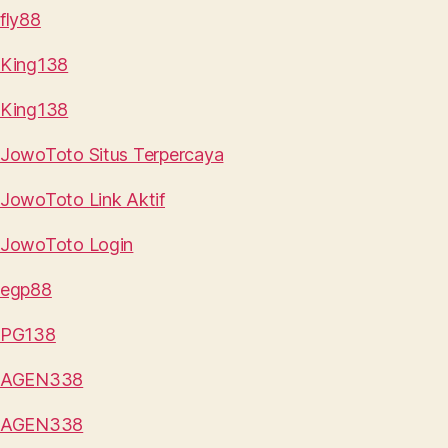
fly88
King138
King138
JowoToto Situs Terpercaya
JowoToto Link Aktif
JowoToto Login
egp88
PG138
AGEN338
AGEN338