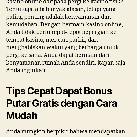
kasino online daripada pergi ke kasino fisik?
Tentu saja, ada banyak alasan, tetapi yang
paling penting adalah kenyamanan dan
kemudahan. Dengan bermain kasino online,
Anda tidak perlu repot-repot bepergian ke
tempat kasino, mencari parkir, dan
menghabiskan waktu yang berharga untuk
pergi ke sana. Anda dapat bermain dari
kenyamanan rumah Anda sendiri, kapan saja
Anda inginkan.
Tips Cepat Dapat Bonus
Putar Gratis dengan Cara
Mudah
Anda mungkin berpikir bahwa mendapatkan