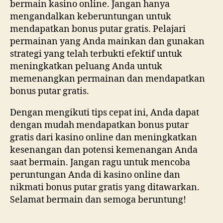
bermain kasino online. Jangan hanya
mengandalkan keberuntungan untuk
mendapatkan bonus putar gratis. Pelajari
permainan yang Anda mainkan dan gunakan
strategi yang telah terbukti efektif untuk
meningkatkan peluang Anda untuk
memenangkan permainan dan mendapatkan
bonus putar gratis.
Dengan mengikuti tips cepat ini, Anda dapat
dengan mudah mendapatkan bonus putar
gratis dari kasino online dan meningkatkan
kesenangan dan potensi kemenangan Anda
saat bermain. Jangan ragu untuk mencoba
peruntungan Anda di kasino online dan
nikmati bonus putar gratis yang ditawarkan.
Selamat bermain dan semoga beruntung!