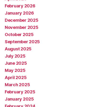
February 2026
January 2026
December 2025
November 2025
October 2025
September 2025
August 2025
July 2025
June 2025
May 2025
April 2025
March 2025
February 2025
January 2025
February 2024