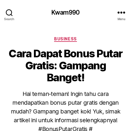
Kwam990
Search
Menu
Categories
BUSINESS
Cara Dapat Bonus Putar
Gratis: Gampang
Banget!
Hai teman-teman! Ingin tahu cara
mendapatkan bonus putar gratis dengan
mudah? Gampang banget kok! Yuk, simak
artikel ini untuk informasi selengkapnya!
#BonusPutarGratis #