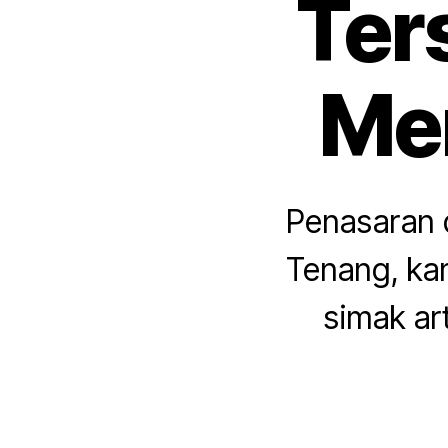
Ter
Men
Penasaran d
Tenang, ka
simak ar