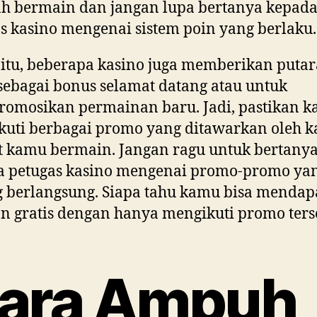
ah bermain dan jangan lupa bertanya kepad
s kasino mengenai sistem poin yang berlaku.
 itu, beberapa kasino juga memberikan puta
 sebagai bonus selamat datang atau untuk
omosikan permainan baru. Jadi, pastikan 
uti berbagai promo yang ditawarkan oleh k
 kamu bermain. Jangan ragu untuk bertany
a petugas kasino mengenai promo-promo ya
 berlangsung. Siapa tahu kamu bisa mendap
n gratis dengan hanya mengikuti promo ters
ara Ampuh