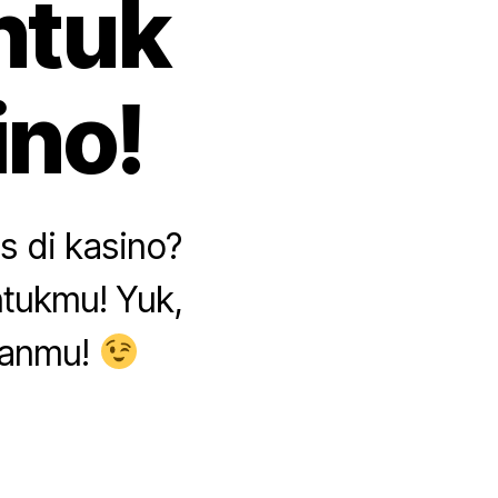
ntuk
ino!
s di kasino?
tukmu! Yuk,
nanmu!