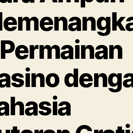
emenangk
 Permainan
asino deng
ahasia