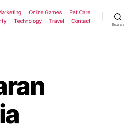
Marketing
Online Games
Pet Care
rty
Technology
Travel
Contact
Search
aran
ia