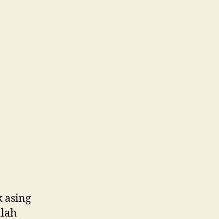
k asing
alah