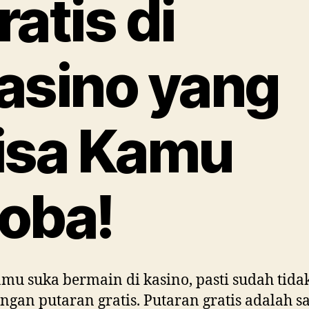
ratis di
asino yang
isa Kamu
oba!
amu suka bermain di kasino, pasti sudah tida
engan putaran gratis. Putaran gratis adalah s