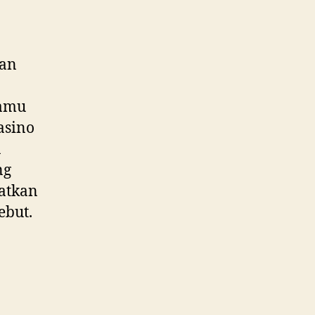
a
ran
kamu
asino
a
ng
atkan
ebut.