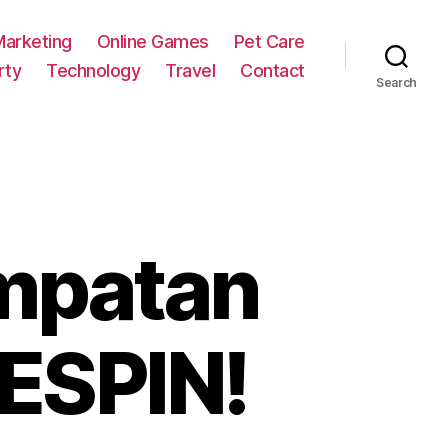
Marketing
Online Games
Pet Care
rty
Technology
Travel
Contact
Search
mpatan
ESPIN!