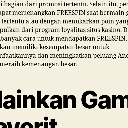
i bagian dari promosi tertentu. Selain itu, p
dapat memenangkan FREESPIN saat bermain
 tertentu atau dengan menukarkan poin yan
ulkan dari program loyalitas situs kasino. 
u banyak cara untuk mendapatkan FREESPIN,
akan memiliki kesempatan besar untuk
faatkannya dan meningkatkan peluang An
 meraih kemenangan besar.
ainkan Ga
avorit