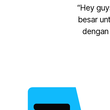
“Hey guy
besar un
dengan 