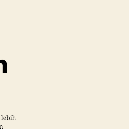
n
 lebih
n