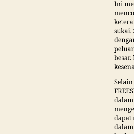
Ini m
menco
keter
sukai.
denga
pelua
besar.
kesen
Selain
FREES
dalam 
menge
dapat 
dalam