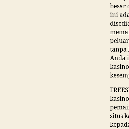
besar 
ini ad
disedi
meman
pelua
tanpa 
Anda 
kasino
kesem
FREESP
kasin
pemain
situs
kepada