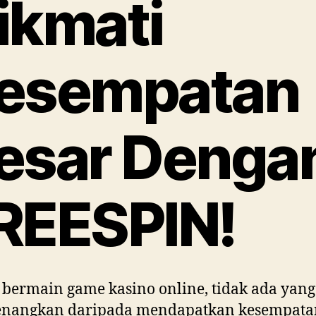
ikmati
esempatan
esar Denga
REESPIN!
 bermain game kasino online, tidak ada yang
nangkan daripada mendapatkan kesempata