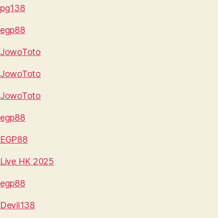
pg138
egp88
JowoToto
JowoToto
JowoToto
egp88
EGP88
Live HK 2025
egp88
Devil138