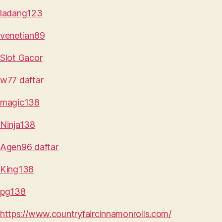
ladang123
venetian89
Slot Gacor
w77 daftar
magic138
Ninja138
Agen96 daftar
King138
pg138
https://www.countryfaircinnamonrolls.com/