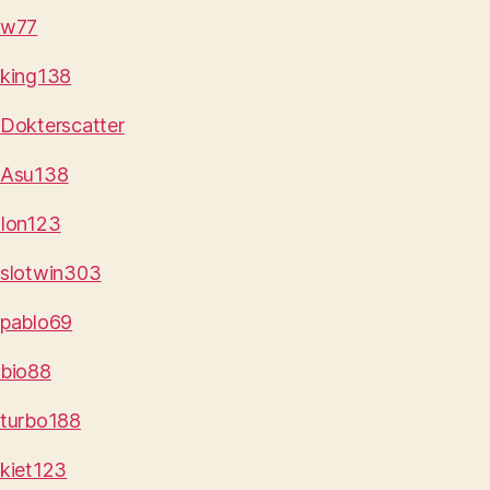
w77
king138
Dokterscatter
Asu138
Ion123
slotwin303
pablo69
bio88
turbo188
kiet123