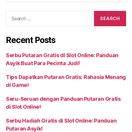
Search
for:
Recent Posts
Serbu Putaran Gratis di Slot Online: Panduan
Asyik Buat Para Pecinta Judi!
Tips Dapatkan Putaran Gratis: Rahasia Menang
di Game!
Seru-Seruan dengan Panduan Putaran Gratis
di Slot Online!
Serbu Hadiah Gratis di Slot Online: Panduan
Putaran Asyik!