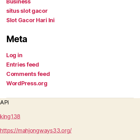
Business
situs slot gacor
Slot Gacor Hari Ini
Meta
Log in
Entries feed
Comments feed
WordPress.org
APi
king138
https://mahjongways33.org/