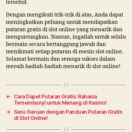
tersebut.
Dengan mengikuti trik-trik di atas, Anda dapat
meningkatkan peluang untuk mendapatkan
putaran gratis di slot online yang menarik dan
menguntungkan. Namun, ingatlah untuk selalu
bermain secara bertanggung jawab dan
menikmati setiap putaran di mesin slot online.
Selamat bermain dan semoga sukses dalam
meraih hadiah-hadiah menarik di slot online!
←
Cara Dapet Putaran Gratis: Rahasia
Tersembunyi untuk Menang di Kasino!
→
Seru-Seruan dengan Panduan Putaran Gratis
di Slot Online!