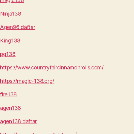
magic138
Ninja138
Agen96 daftar
King138
pg138
https://www.countryfaircinnamonrolls.com/
https://magic-138.org/
fire138
agen138
agen138 daftar