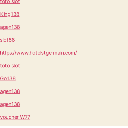
toto slot
King138
agen138
slot88
https://www.hotelstgermain.com/
toto slot
Go138
agen138
agen138
voucher W77