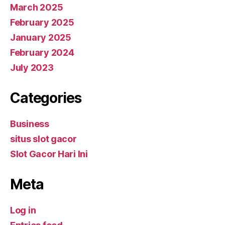
March 2025
February 2025
January 2025
February 2024
July 2023
Categories
Business
situs slot gacor
Slot Gacor Hari Ini
Meta
Log in