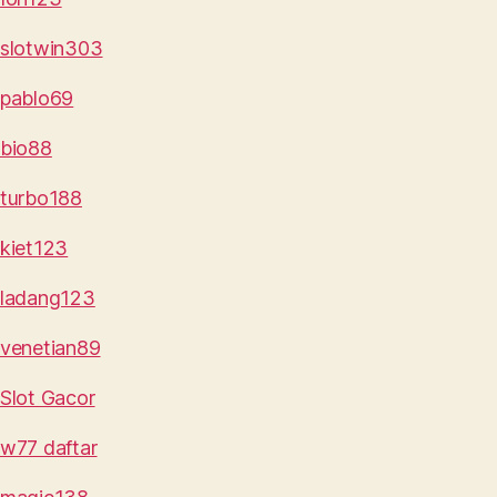
slotwin303
pablo69
bio88
turbo188
kiet123
ladang123
venetian89
Slot Gacor
w77 daftar