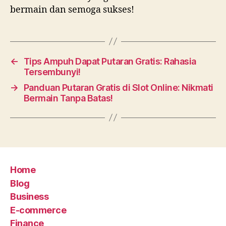
bermain dan semoga sukses!
←
Tips Ampuh Dapat Putaran Gratis: Rahasia
Tersembunyi!
→
Panduan Putaran Gratis di Slot Online: Nikmati
Bermain Tanpa Batas!
Home
Blog
Business
E-commerce
Finance