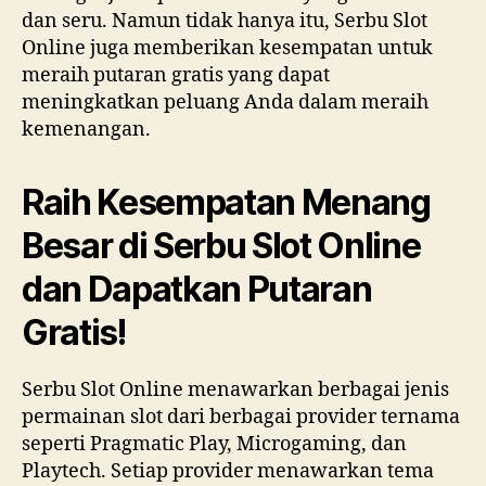
dan seru. Namun tidak hanya itu, Serbu Slot
Online juga memberikan kesempatan untuk
meraih putaran gratis yang dapat
meningkatkan peluang Anda dalam meraih
kemenangan.
Raih Kesempatan Menang
Besar di Serbu Slot Online
dan Dapatkan Putaran
Gratis!
Serbu Slot Online menawarkan berbagai jenis
permainan slot dari berbagai provider ternama
seperti Pragmatic Play, Microgaming, dan
Playtech. Setiap provider menawarkan tema