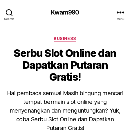
Kwam990
Search
Menu
Categories
BUSINESS
Serbu Slot Online dan
Dapatkan Putaran
Gratis!
Hai pembaca semua! Masih bingung mencari
tempat bermain slot online yang
menyenangkan dan menguntungkan? Yuk,
coba Serbu Slot Online dan Dapatkan
Putaran Gratis!