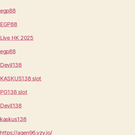
egp88
EGP88
Live HK 2025
egp88
Devil138
KASKUS138 slot
PG138 slot
Devil138
kaskus138
https://agen96.vzy.io/