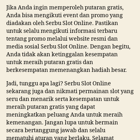
Jika Anda ingin memperoleh putaran gratis,
Anda bisa mengikuti event dan promo yang
diadakan oleh Serbu Slot Online. Pastikan
untuk selalu mengikuti informasi terbaru
tentang promo melalui website resmi dan
media sosial Serbu Slot Online. Dengan begitu,
Anda tidak akan ketinggalan kesempatan
untuk meraih putaran gratis dan
berkesempatan memenangkan hadiah besar.
Jadi, tunggu apa lagi? Serbu Slot Online
sekarang juga dan nikmati permainan slot yang
seru dan menarik serta kesempatan untuk
meraih putaran gratis yang dapat
meningkatkan peluang Anda untuk meraih
kemenangan. Jangan lupa untuk bermain
secara bertanggung jawab dan selalu
mematuhi aturan yang berlaku. Selamat