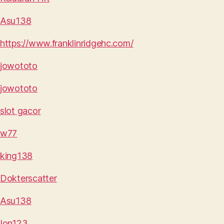
Asu138
https://www.franklinridgehc.com/
jowototo
jowototo
slot gacor
w77
king138
Dokterscatter
Asu138
Ion123