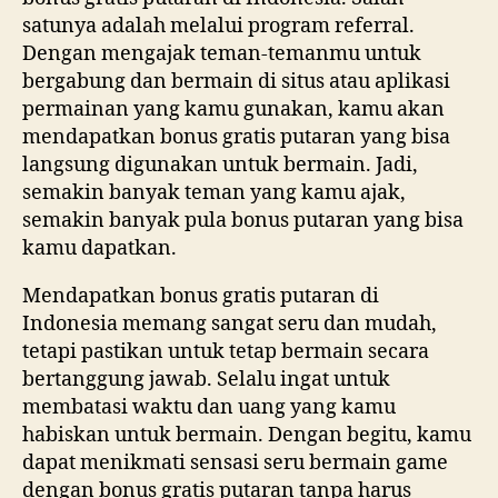
satunya adalah melalui program referral.
Dengan mengajak teman-temanmu untuk
bergabung dan bermain di situs atau aplikasi
permainan yang kamu gunakan, kamu akan
mendapatkan bonus gratis putaran yang bisa
langsung digunakan untuk bermain. Jadi,
semakin banyak teman yang kamu ajak,
semakin banyak pula bonus putaran yang bisa
kamu dapatkan.
Mendapatkan bonus gratis putaran di
Indonesia memang sangat seru dan mudah,
tetapi pastikan untuk tetap bermain secara
bertanggung jawab. Selalu ingat untuk
membatasi waktu dan uang yang kamu
habiskan untuk bermain. Dengan begitu, kamu
dapat menikmati sensasi seru bermain game
dengan bonus gratis putaran tanpa harus