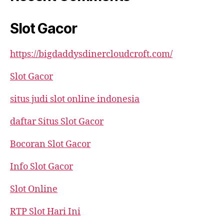
Slot Gacor
https://bigdaddysdinercloudcroft.com/
Slot Gacor
situs judi slot online indonesia
daftar Situs Slot Gacor
Bocoran Slot Gacor
Info Slot Gacor
Slot Online
RTP Slot Hari Ini