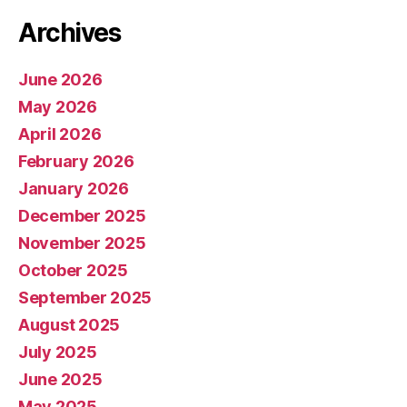
Archives
June 2026
May 2026
April 2026
February 2026
January 2026
December 2025
November 2025
October 2025
September 2025
August 2025
July 2025
June 2025
May 2025