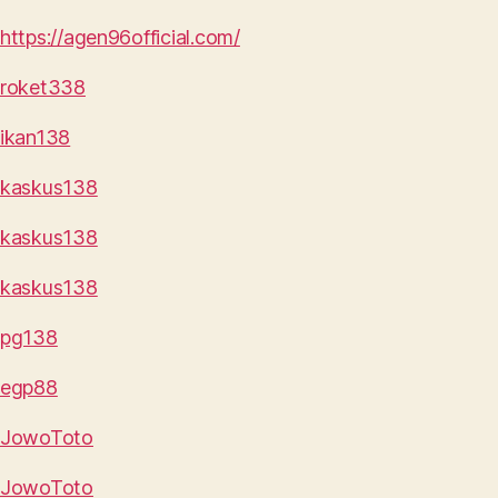
https://agen96official.com/
roket338
ikan138
kaskus138
kaskus138
kaskus138
pg138
egp88
JowoToto
JowoToto