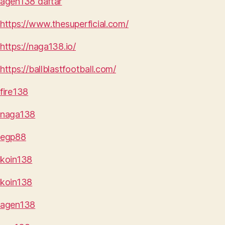
agen138 daftar
https://www.thesuperficial.com/
https://naga138.io/
https://ballblastfootball.com/
fire138
naga138
egp88
koin138
koin138
agen138