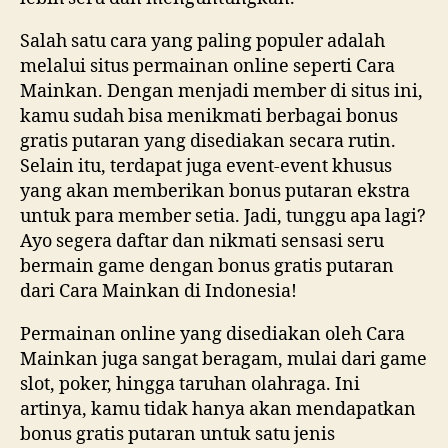
Salah satu cara yang paling populer adalah
melalui situs permainan online seperti Cara
Mainkan. Dengan menjadi member di situs ini,
kamu sudah bisa menikmati berbagai bonus
gratis putaran yang disediakan secara rutin.
Selain itu, terdapat juga event-event khusus
yang akan memberikan bonus putaran ekstra
untuk para member setia. Jadi, tunggu apa lagi?
Ayo segera daftar dan nikmati sensasi seru
bermain game dengan bonus gratis putaran
dari Cara Mainkan di Indonesia!
Permainan online yang disediakan oleh Cara
Mainkan juga sangat beragam, mulai dari game
slot, poker, hingga taruhan olahraga. Ini
artinya, kamu tidak hanya akan mendapatkan
bonus gratis putaran untuk satu jenis