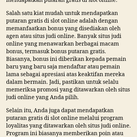
mendapatkan putaran gratis di slot online.
Salah satu kiat mudah untuk mendapatkan
putaran gratis di slot online adalah dengan
memanfaatkan bonus yang disediakan oleh
agen atau situs judi online. Banyak situs judi
online yang menawarkan berbagai macam
bonus, termasuk bonus putaran gratis.
Biasanya, bonus ini diberikan kepada pemain
baru yang baru saja mendaftar atau pemain
lama sebagai apresiasi atas keaktifan mereka
dalam bermain. Jadi, pastikan untuk selalu
memeriksa promosi yang ditawarkan oleh situs
judi online yang Anda pilih.
Selain itu, Anda juga dapat mendapatkan
putaran gratis di slot online melalui program
loyalitas yang ditawarkan oleh situs judi online.
Program ini biasanya memberikan poin atau