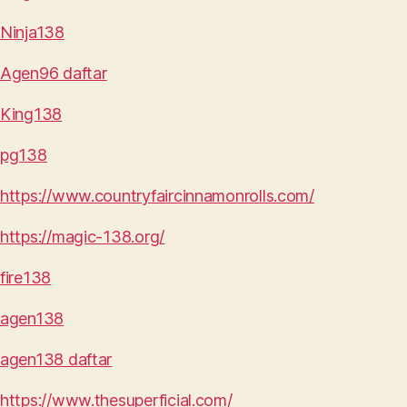
Ninja138
Agen96 daftar
King138
pg138
https://www.countryfaircinnamonrolls.com/
https://magic-138.org/
fire138
agen138
agen138 daftar
https://www.thesuperficial.com/