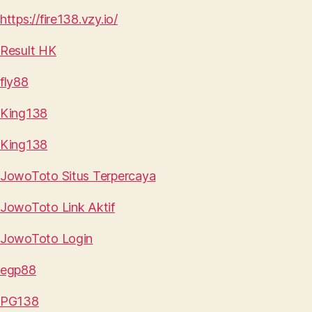
https://fire138.vzy.io/
Result HK
fly88
King138
King138
JowoToto Situs Terpercaya
JowoToto Link Aktif
JowoToto Login
egp88
PG138