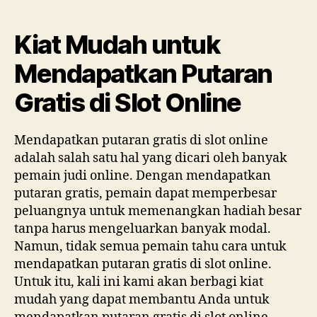
Kiat Mudah untuk
Mendapatkan Putaran
Gratis di Slot Online
Mendapatkan putaran gratis di slot online
adalah salah satu hal yang dicari oleh banyak
pemain judi online. Dengan mendapatkan
putaran gratis, pemain dapat memperbesar
peluangnya untuk memenangkan hadiah besar
tanpa harus mengeluarkan banyak modal.
Namun, tidak semua pemain tahu cara untuk
mendapatkan putaran gratis di slot online.
Untuk itu, kali ini kami akan berbagi kiat
mudah yang dapat membantu Anda untuk