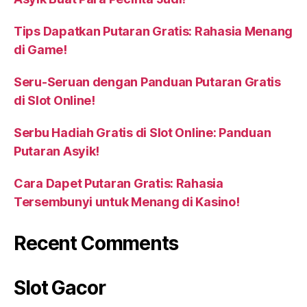
Tips Dapatkan Putaran Gratis: Rahasia Menang
di Game!
Seru-Seruan dengan Panduan Putaran Gratis
di Slot Online!
Serbu Hadiah Gratis di Slot Online: Panduan
Putaran Asyik!
Cara Dapet Putaran Gratis: Rahasia
Tersembunyi untuk Menang di Kasino!
Recent Comments
Slot Gacor