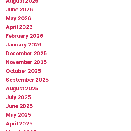
August 2026
June 2026
May 2026
April 2026
February 2026
January 2026
December 2025
November 2025
October 2025
September 2025
August 2025
July 2025
June 2025
May 2025
April 2025