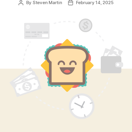
By
Steven Martin
February 14, 2025
Post
Post
author
date