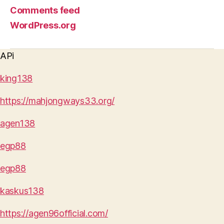
Comments feed
WordPress.org
APi
king138
https://mahjongways33.org/
agen138
egp88
egp88
kaskus138
https://agen96official.com/