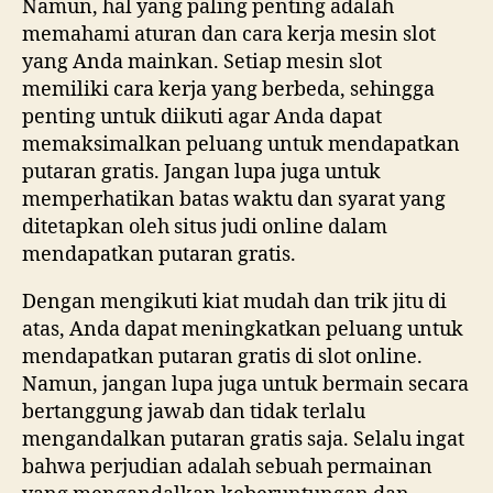
Namun, hal yang paling penting adalah
memahami aturan dan cara kerja mesin slot
yang Anda mainkan. Setiap mesin slot
memiliki cara kerja yang berbeda, sehingga
penting untuk diikuti agar Anda dapat
memaksimalkan peluang untuk mendapatkan
putaran gratis. Jangan lupa juga untuk
memperhatikan batas waktu dan syarat yang
ditetapkan oleh situs judi online dalam
mendapatkan putaran gratis.
Dengan mengikuti kiat mudah dan trik jitu di
atas, Anda dapat meningkatkan peluang untuk
mendapatkan putaran gratis di slot online.
Namun, jangan lupa juga untuk bermain secara
bertanggung jawab dan tidak terlalu
mengandalkan putaran gratis saja. Selalu ingat
bahwa perjudian adalah sebuah permainan