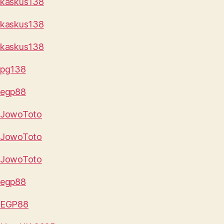
kaskus138
kaskus138
kaskus138
pg138
egp88
JowoToto
JowoToto
JowoToto
egp88
EGP88