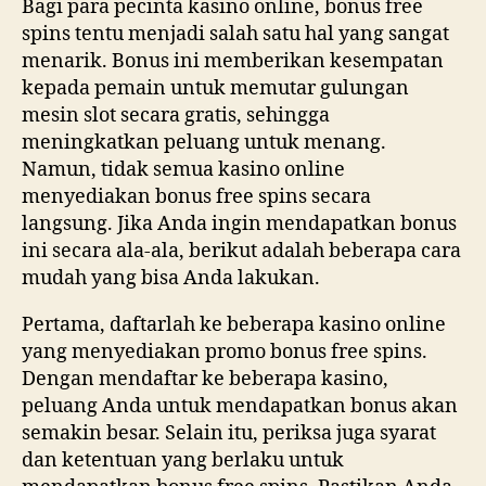
Bagi para pecinta kasino online, bonus free
spins tentu menjadi salah satu hal yang sangat
menarik. Bonus ini memberikan kesempatan
kepada pemain untuk memutar gulungan
mesin slot secara gratis, sehingga
meningkatkan peluang untuk menang.
Namun, tidak semua kasino online
menyediakan bonus free spins secara
langsung. Jika Anda ingin mendapatkan bonus
ini secara ala-ala, berikut adalah beberapa cara
mudah yang bisa Anda lakukan.
Pertama, daftarlah ke beberapa kasino online
yang menyediakan promo bonus free spins.
Dengan mendaftar ke beberapa kasino,
peluang Anda untuk mendapatkan bonus akan
semakin besar. Selain itu, periksa juga syarat
dan ketentuan yang berlaku untuk