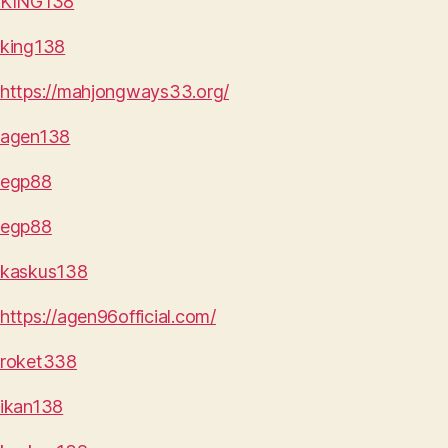
KING138
king138
https://mahjongways33.org/
agen138
egp88
egp88
kaskus138
https://agen96official.com/
roket338
ikan138