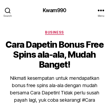
Kwam990
Search
Menu
Categories
BUSINESS
Cara Dapetin Bonus Free
Spins ala-ala, Mudah
Banget!
Nikmati kesempatan untuk mendapatkan
bonus free spins ala-ala dengan mudah
bersama Cara Dapetin! Tidak perlu susah
payah lagi, yuk coba sekarang! #Cara