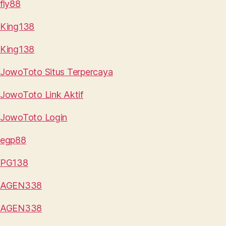
fly88
King138
King138
JowoToto Situs Terpercaya
JowoToto Link Aktif
JowoToto Login
egp88
PG138
AGEN338
AGEN338