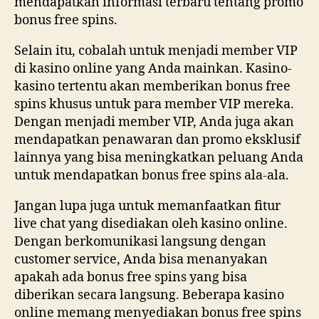
mendapatkan informasi terbaru tentang promo
bonus free spins.
Selain itu, cobalah untuk menjadi member VIP
di kasino online yang Anda mainkan. Kasino-
kasino tertentu akan memberikan bonus free
spins khusus untuk para member VIP mereka.
Dengan menjadi member VIP, Anda juga akan
mendapatkan penawaran dan promo eksklusif
lainnya yang bisa meningkatkan peluang Anda
untuk mendapatkan bonus free spins ala-ala.
Jangan lupa juga untuk memanfaatkan fitur
live chat yang disediakan oleh kasino online.
Dengan berkomunikasi langsung dengan
customer service, Anda bisa menanyakan
apakah ada bonus free spins yang bisa
diberikan secara langsung. Beberapa kasino
online memang menyediakan bonus free spins