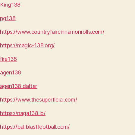
King138
pg138
https://www.countryfaircinnamonrolls.com/
https://magic-138.org/
fire138
agen138
agen138 daftar
https://www.thesuperficial.com/
https://naga138.io/
https://ballblastfootball.com/