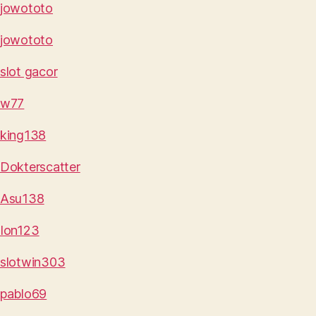
jowototo
jowototo
slot gacor
w77
king138
Dokterscatter
Asu138
Ion123
slotwin303
pablo69