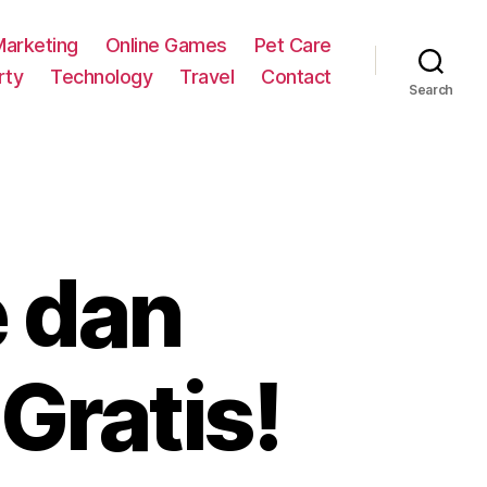
Marketing
Online Games
Pet Care
rty
Technology
Travel
Contact
Search
e dan
Gratis!