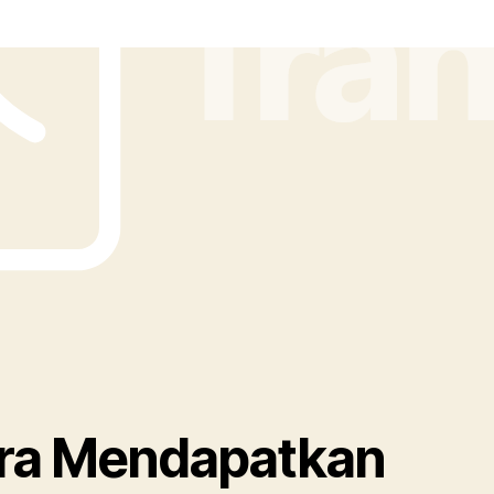
ra Mendapatkan