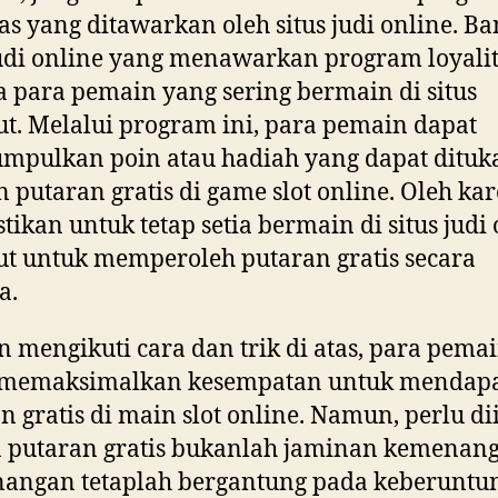
tas yang ditawarkan oleh situs judi online. B
judi online yang menawarkan program loyali
 para pemain yang sering bermain di situs
ut. Melalui program ini, para pemain dapat
mpulkan poin atau hadiah yang dapat dituk
 putaran gratis di game slot online. Oleh ka
astikan untuk tetap setia bermain di situs judi
ut untuk memperoleh putaran gratis secara
a.
 mengikuti cara dan trik di atas, para pema
 memaksimalkan kesempatan untuk mendap
n gratis di main slot online. Namun, perlu di
 putaran gratis bukanlah jaminan kemenang
angan tetaplah bergantung pada keberuntu