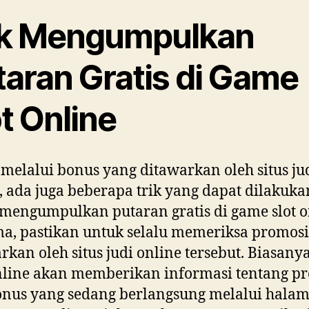
ik Mengumpulkan
taran Gratis di Game
t Online
 melalui bonus yang ditawarkan oleh situs ju
, ada juga beberapa trik yang dapat dilakuka
mengumpulkan putaran gratis di game slot o
a, pastikan untuk selalu memeriksa promos
rkan oleh situs judi online tersebut. Biasanya,
nline akan memberikan informasi tentang p
onus yang sedang berlangsung melalui hala