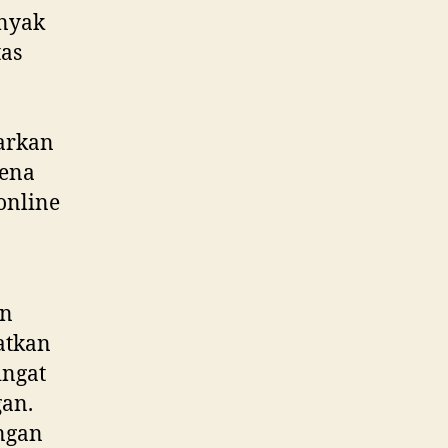
anyak
tas
arkan
rena
 online
in
atkan
ingat
an.
ngan