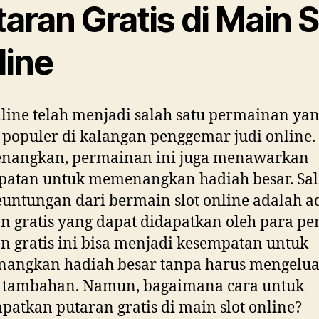
aran Gratis di Main S
line
nline telah menjadi salah satu permainan ya
 populer di kalangan penggemar judi online.
nangkan, permainan ini juga menawarkan
patan untuk memenangkan hadiah besar. Sa
euntungan dari bermain slot online adalah 
n gratis yang dapat didapatkan oleh para pe
n gratis ini bisa menjadi kesempatan untuk
angkan hadiah besar tanpa harus mengelu
 tambahan. Namun, bagaimana cara untuk
atkan putaran gratis di main slot online?