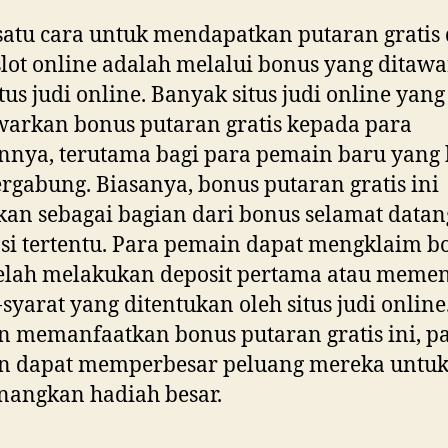
satu cara untuk mendapatkan putaran gratis 
lot online adalah melalui bonus yang ditaw
itus judi online. Banyak situs judi online yang
arkan bonus putaran gratis kepada para
nya, terutama bagi para pemain baru yang
ergabung. Biasanya, bonus putaran gratis ini
kan sebagai bagian dari bonus selamat datan
i tertentu. Para pemain dapat mengklaim b
telah melakukan deposit pertama atau meme
-syarat yang ditentukan oleh situs judi online
 memanfaatkan bonus putaran gratis ini, p
n dapat memperbesar peluang mereka untu
angkan hadiah besar.