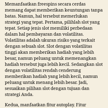
Memanfaatkan freespins secara cerdas
memang dapat memberikan keuntungan tanpa
batas. Namun, hal tersebut memerlukan
strategi yang tepat. Pertama, pilihlah slot yang
tepat. Setiap jenis slot memiliki perbedaan
dalam hal pembayaran dan volatilitas.
Volatilitas adalah ukuran risiko yang terkait
dengan sebuah slot. Slot dengan volatilitas
tinggi akan memberikan hadiah yang lebih
besar, namun peluang untuk memenangkan
hadiah tersebut juga lebih kecil. Sedangkan slot
dengan volatilitas rendah cenderung
memberikan hadiah yang lebih kecil, namun
peluang untuk menang lebih besar. Jadi,
sesuaikan pilihan slot dengan tujuan dan
strategi Anda.
Kedua, manfaatkan fitur autoplay. Fitur