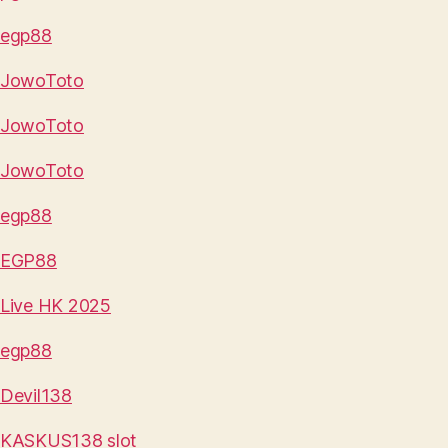
egp88
JowoToto
JowoToto
JowoToto
egp88
EGP88
Live HK 2025
egp88
Devil138
KASKUS138 slot