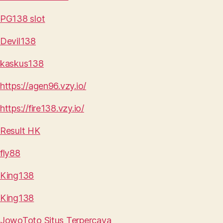
PG138 slot
Devil138
kaskus138
https://agen96.vzy.io/
https://fire138.vzy.io/
Result HK
fly88
King138
King138
JowoToto Situs Terpercaya