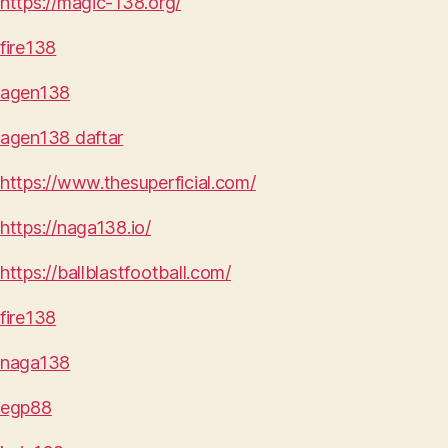
https://magic-138.org/
fire138
agen138
agen138 daftar
https://www.thesuperficial.com/
https://naga138.io/
https://ballblastfootball.com/
fire138
naga138
egp88