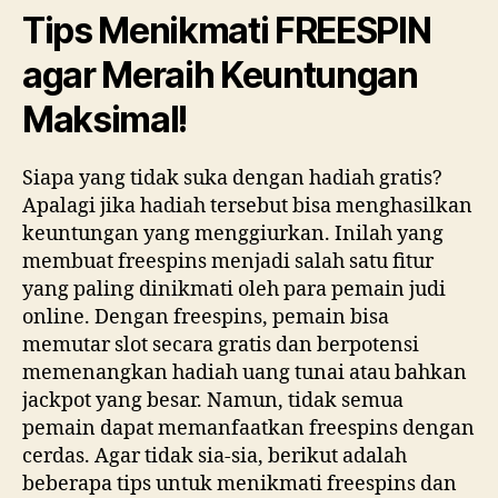
Tips Menikmati FREESPIN
agar Meraih Keuntungan
Maksimal!
Siapa yang tidak suka dengan hadiah gratis?
Apalagi jika hadiah tersebut bisa menghasilkan
keuntungan yang menggiurkan. Inilah yang
membuat freespins menjadi salah satu fitur
yang paling dinikmati oleh para pemain judi
online. Dengan freespins, pemain bisa
memutar slot secara gratis dan berpotensi
memenangkan hadiah uang tunai atau bahkan
jackpot yang besar. Namun, tidak semua
pemain dapat memanfaatkan freespins dengan
cerdas. Agar tidak sia-sia, berikut adalah
beberapa tips untuk menikmati freespins dan