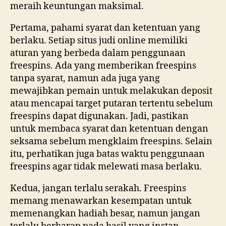
meraih keuntungan maksimal.
Pertama, pahami syarat dan ketentuan yang
berlaku. Setiap situs judi online memiliki
aturan yang berbeda dalam penggunaan
freespins. Ada yang memberikan freespins
tanpa syarat, namun ada juga yang
mewajibkan pemain untuk melakukan deposit
atau mencapai target putaran tertentu sebelum
freespins dapat digunakan. Jadi, pastikan
untuk membaca syarat dan ketentuan dengan
seksama sebelum mengklaim freespins. Selain
itu, perhatikan juga batas waktu penggunaan
freespins agar tidak melewati masa berlaku.
Kedua, jangan terlalu serakah. Freespins
memang menawarkan kesempatan untuk
memenangkan hadiah besar, namun jangan