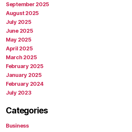
September 2025
August 2025
July 2025
June 2025
May 2025
April 2025
March 2025
February 2025
January 2025
February 2024
July 2023
Categories
Business