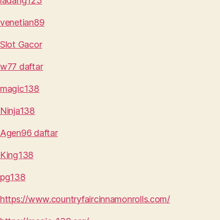
ladang123
venetian89
Slot Gacor
w77 daftar
magic138
Ninja138
Agen96 daftar
King138
pg138
https://www.countryfaircinnamonrolls.com/