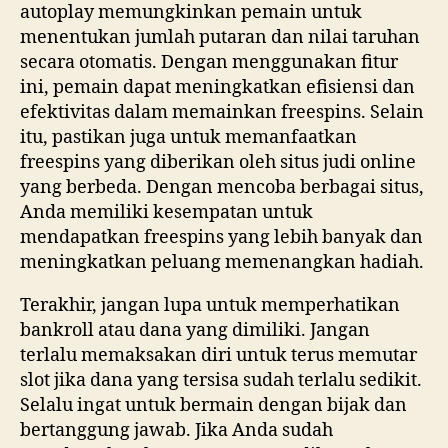
autoplay memungkinkan pemain untuk
menentukan jumlah putaran dan nilai taruhan
secara otomatis. Dengan menggunakan fitur
ini, pemain dapat meningkatkan efisiensi dan
efektivitas dalam memainkan freespins. Selain
itu, pastikan juga untuk memanfaatkan
freespins yang diberikan oleh situs judi online
yang berbeda. Dengan mencoba berbagai situs,
Anda memiliki kesempatan untuk
mendapatkan freespins yang lebih banyak dan
meningkatkan peluang memenangkan hadiah.
Terakhir, jangan lupa untuk memperhatikan
bankroll atau dana yang dimiliki. Jangan
terlalu memaksakan diri untuk terus memutar
slot jika dana yang tersisa sudah terlalu sedikit.
Selalu ingat untuk bermain dengan bijak dan
bertanggung jawab. Jika Anda sudah