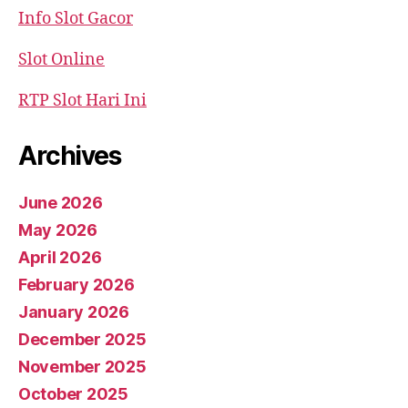
Info Slot Gacor
Slot Online
RTP Slot Hari Ini
Archives
June 2026
May 2026
April 2026
February 2026
January 2026
December 2025
November 2025
October 2025