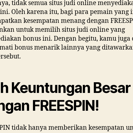
ya, tidak semua situs judi online menyediak
ini. Oleh karena itu, bagi para pemain yang 
patkan kesempatan menang dengan FREESP
nkan untuk memilih situs judi online yang
iakan bonus ini. Dengan begitu, kamu juga 
mati bonus menarik lainnya yang ditawarka
ersebut.
ih Keuntungan Besar
ngan FREESPIN!
PIN tidak hanya memberikan kesempatan u