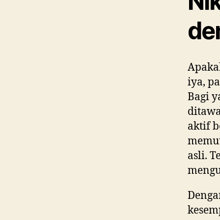
Ni
de
Apaka
iya, p
Bagi y
ditawa
aktif 
memut
asli. 
mengu
Denga
kesem