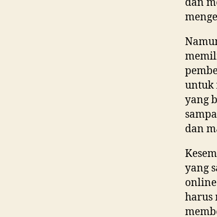
dan m
menge
Namun,
memili
pember
untuk
yang b
sampa
dan m
Kesem
yang s
online
harus 
member