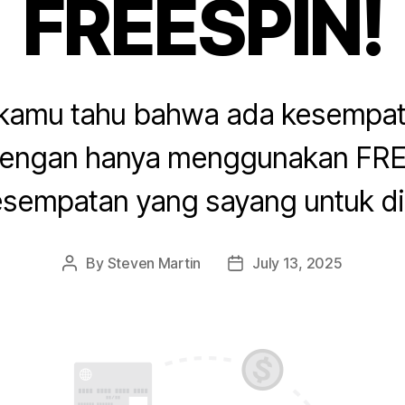
FREESPIN!
kamu tahu bahwa ada kesempat
engan hanya menggunakan FREE
esempatan yang sayang untuk di
By
Steven Martin
July 13, 2025
Post
Post
author
date