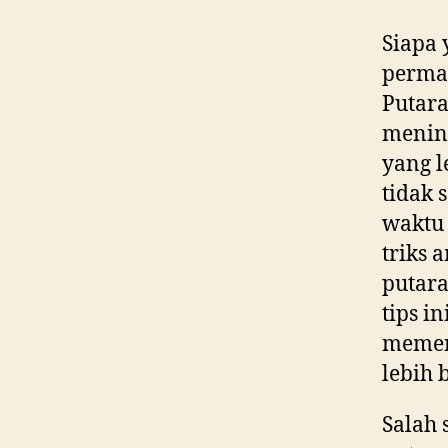
Siapa 
permai
Putara
menin
yang l
tidak
waktu 
triks
putara
tips i
memen
lebih b
Salah 