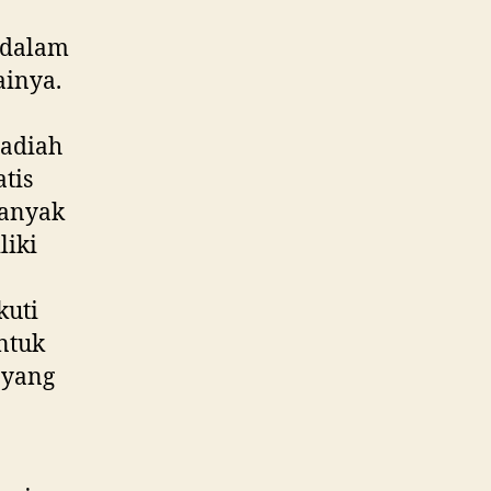
 dalam
ainya.
adiah
tis
banyak
liki
kuti
ntuk
 yang