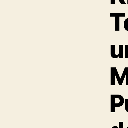
T
u
M
P