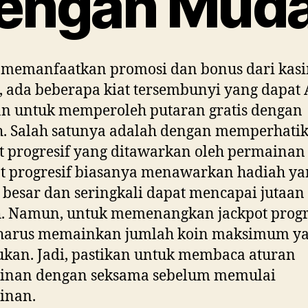
engan Mud
 memanfaatkan promosi dan bonus dari kas
, ada beberapa kiat tersembunyi yang dapat
n untuk memperoleh putaran gratis dengan
. Salah satunya adalah dengan memperhati
t progresif yang ditawarkan oleh permainan s
t progresif biasanya menawarkan hadiah ya
 besar dan seringkali dapat mencapai jutaan
. Namun, untuk memenangkan jackpot progre
harus memainkan jumlah koin maksimum y
ukan. Jadi, pastikan untuk membaca aturan
inan dengan seksama sebelum memulai
inan.