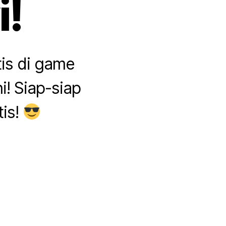
!
tis di game
i! Siap-siap
tis!