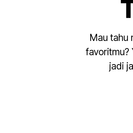
Mau tahu r
favoritmu? 
jadi 