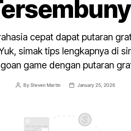
Tersembunyi
ahasia cepat dapat putaran gra
Yuk, simak tips lengkapnya di sin
jagoan game dengan putaran gra
By
Steven Martin
January 25, 2026
Post
Post
author
date