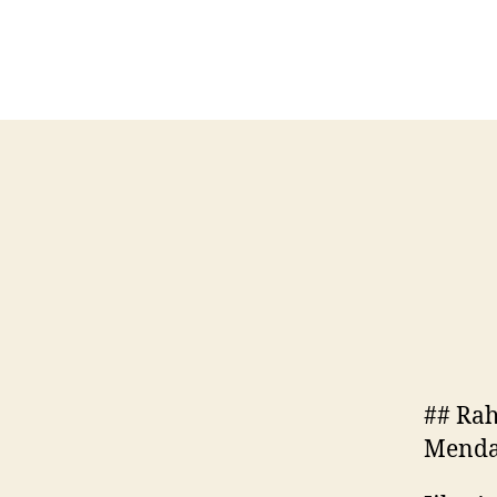
## Rah
Menda