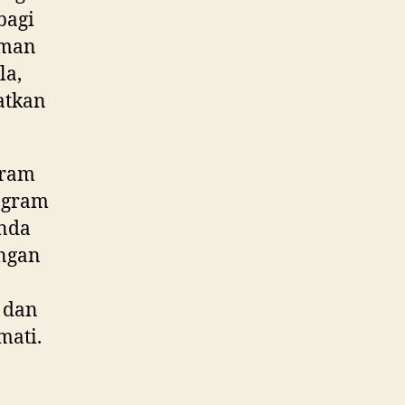
bagi
aman
la,
atkan
gram
rogram
Anda
engan
 dan
mati.