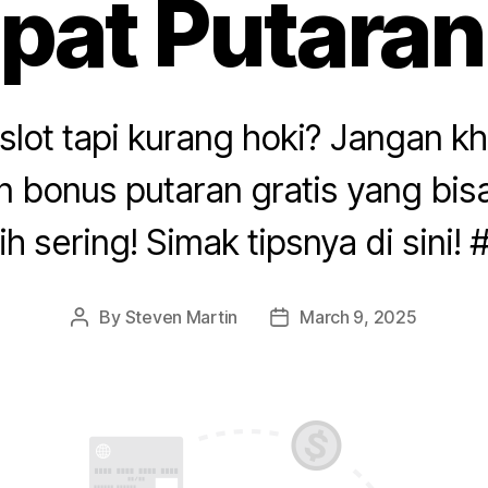
at Putaran 
slot tapi kurang hoki? Jangan kh
n bonus putaran gratis yang bis
 sering! Simak tipsnya di sini! 
By
Steven Martin
March 9, 2025
Post
Post
author
date