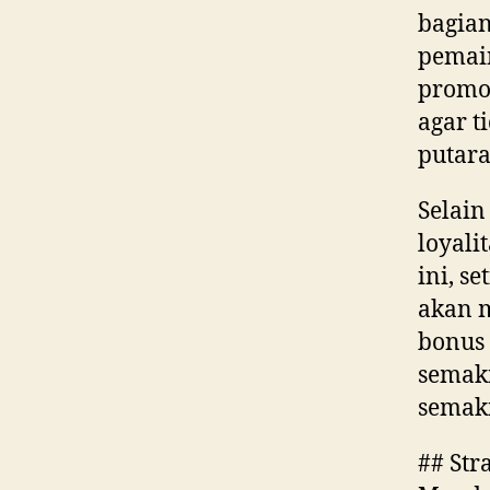
bagian
pemain
promos
agar 
putara
Selain
loyali
ini, s
akan 
bonus 
semak
semaki
## Str