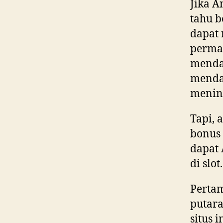
Jika A
tahu b
dapat
perma
mendap
mendap
menin
Tapi, 
bonus 
dapat 
di slot.
Pertam
putara
situs 