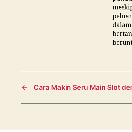
meskip
pelua
dalam 
berta
berun
←
Cara Makin Seru Main Slot d