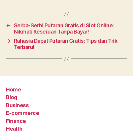
←
Serba-Serbi Putaran Gratis di Slot Online:
Nikmati Keseruan Tanpa Bayar!
→
Rahasia Dapat Putaran Gratis: Tips dan Trik
Terbaru!
Home
Blog
Business
E-commerce
Finance
Health