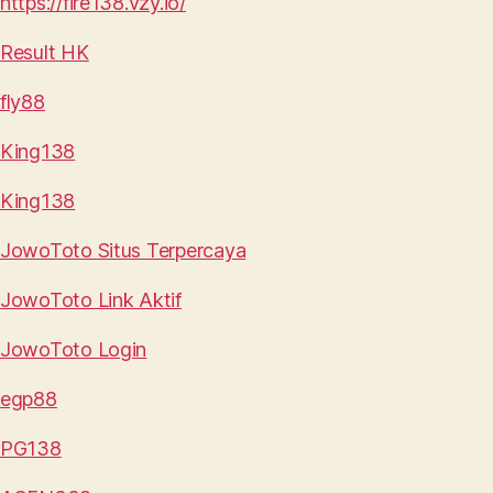
https://fire138.vzy.io/
Result HK
fly88
King138
King138
JowoToto Situs Terpercaya
JowoToto Link Aktif
JowoToto Login
egp88
PG138