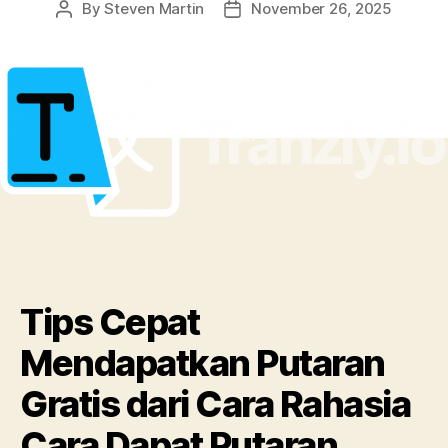
By
Steven Martin
November 26, 2025
Post
Post
author
date
Tips Cepat
Mendapatkan Putaran
Gratis dari Cara Rahasia
Cara Dapat Putaran