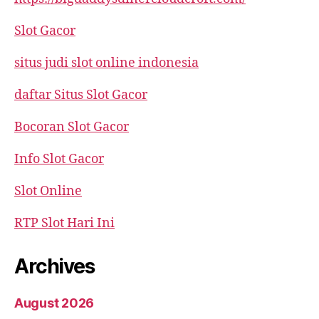
Slot Gacor
situs judi slot online indonesia
daftar Situs Slot Gacor
Bocoran Slot Gacor
Info Slot Gacor
Slot Online
RTP Slot Hari Ini
Archives
August 2026