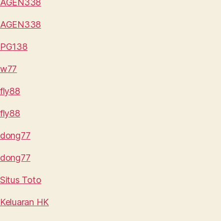
AGEN338
AGEN338
PG138
w77
fly88
fly88
dong77
dong77
Situs Toto
Keluaran HK