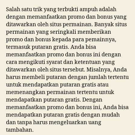
Salah satu trik yang terbukti ampuh adalah
dengan memanfaatkan promo dan bonus yang
ditawarkan oleh situs permainan. Banyak situs
permainan yang seringkali memberikan
promo dan bonus kepada para pemainnya,
termasuk putaran gratis. Anda bisa
memanfaatkan promo dan bonus ini dengan
cara mengikuti syarat dan ketentuan yang
ditawarkan oleh situs tersebut. Misalnya, Anda
harus membeli putaran dengan jumlah tertentu
untuk mendapatkan putaran gratis atau
memenangkan permainan tertentu untuk
mendapatkan putaran gratis. Dengan
memanfaatkan promo dan bonus ini, Anda bisa
mendapatkan putaran gratis dengan mudah
dan tanpa harus mengeluarkan uang
tambahan.