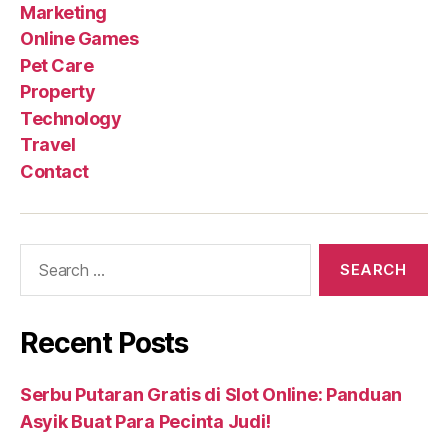
Marketing
Online Games
Pet Care
Property
Technology
Travel
Contact
Search
for:
Recent Posts
Serbu Putaran Gratis di Slot Online: Panduan
Asyik Buat Para Pecinta Judi!