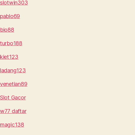
slotwin303
pablo69
bio88
turbo188
kiet123
ladang123
venetian89
Slot Gacor
w77 daftar
magic138