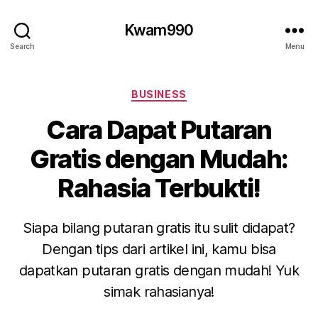
Kwam990
Search
Menu
Categories
BUSINESS
Cara Dapat Putaran
Gratis dengan Mudah:
Rahasia Terbukti!
Siapa bilang putaran gratis itu sulit didapat?
Dengan tips dari artikel ini, kamu bisa
dapatkan putaran gratis dengan mudah! Yuk
simak rahasianya!