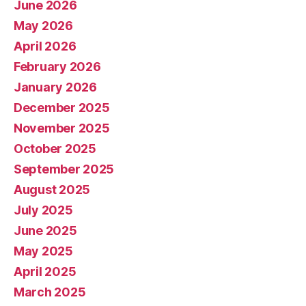
June 2026
May 2026
April 2026
February 2026
January 2026
December 2025
November 2025
October 2025
September 2025
August 2025
July 2025
June 2025
May 2025
April 2025
March 2025