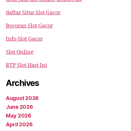
daftar Situs Slot Gacor
Bocoran Slot Gacor
Info Slot Gacor
Slot Online
RTP Slot Hari Ini
Archives
August 2026
June 2026
May 2026
April 2026