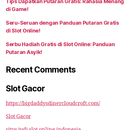
Tips Dapatkan Putaran Gratis: Rahasia Menang
di Game!
Seru-Seruan dengan Panduan Putaran Gratis
di Slot Online!
Serbu Hadiah Gratis di Slot Online: Panduan
Putaran Asyik!
Recent Comments
Slot Gacor
https://bigdaddysdinercloudcroft.com/
Slot Gacor
situs judi slot online indonesia