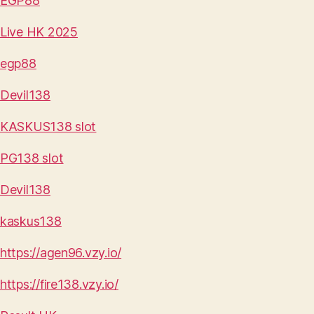
EGP88
Live HK 2025
egp88
Devil138
KASKUS138 slot
PG138 slot
Devil138
kaskus138
https://agen96.vzy.io/
https://fire138.vzy.io/