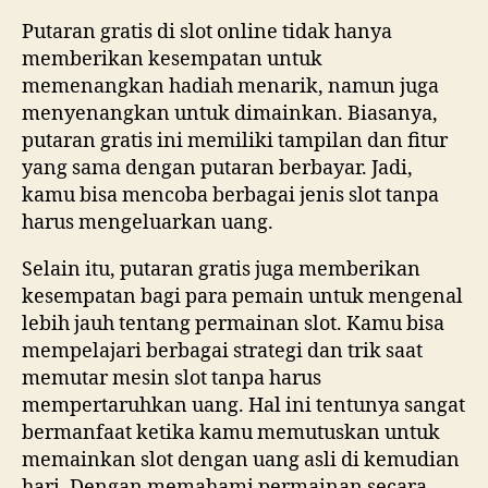
Putaran gratis di slot online tidak hanya
memberikan kesempatan untuk
memenangkan hadiah menarik, namun juga
menyenangkan untuk dimainkan. Biasanya,
putaran gratis ini memiliki tampilan dan fitur
yang sama dengan putaran berbayar. Jadi,
kamu bisa mencoba berbagai jenis slot tanpa
harus mengeluarkan uang.
Selain itu, putaran gratis juga memberikan
kesempatan bagi para pemain untuk mengenal
lebih jauh tentang permainan slot. Kamu bisa
mempelajari berbagai strategi dan trik saat
memutar mesin slot tanpa harus
mempertaruhkan uang. Hal ini tentunya sangat
bermanfaat ketika kamu memutuskan untuk
memainkan slot dengan uang asli di kemudian
hari. Dengan memahami permainan secara