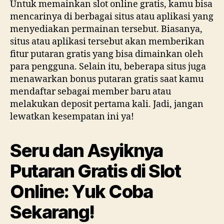
Untuk memainkan slot online gratis, kamu bisa
mencarinya di berbagai situs atau aplikasi yang
menyediakan permainan tersebut. Biasanya,
situs atau aplikasi tersebut akan memberikan
fitur putaran gratis yang bisa dimainkan oleh
para pengguna. Selain itu, beberapa situs juga
menawarkan bonus putaran gratis saat kamu
mendaftar sebagai member baru atau
melakukan deposit pertama kali. Jadi, jangan
lewatkan kesempatan ini ya!
Seru dan Asyiknya
Putaran Gratis di Slot
Online: Yuk Coba
Sekarang!