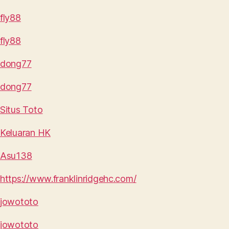
fly88
fly88
dong77
dong77
Situs Toto
Keluaran HK
Asu138
https://www.franklinridgehc.com/
jowototo
jowototo