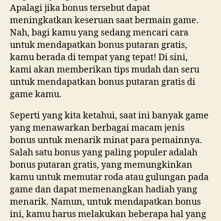
Apalagi jika bonus tersebut dapat
meningkatkan keseruan saat bermain game.
Nah, bagi kamu yang sedang mencari cara
untuk mendapatkan bonus putaran gratis,
kamu berada di tempat yang tepat! Di sini,
kami akan memberikan tips mudah dan seru
untuk mendapatkan bonus putaran gratis di
game kamu.
Seperti yang kita ketahui, saat ini banyak game
yang menawarkan berbagai macam jenis
bonus untuk menarik minat para pemainnya.
Salah satu bonus yang paling populer adalah
bonus putaran gratis, yang memungkinkan
kamu untuk memutar roda atau gulungan pada
game dan dapat memenangkan hadiah yang
menarik. Namun, untuk mendapatkan bonus
ini, kamu harus melakukan beberapa hal yang