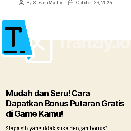
By
Steven Martin
October 29, 2025
Post
Post
author
date
Mudah dan Seru! Cara
Dapatkan Bonus Putaran Gratis
di Game Kamu!
Siapa sih yang tidak suka dengan bonus?