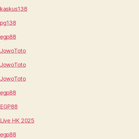
kaskus138
pg138
egp88
JowoToto
JowoToto
JowoToto
egp88
EGP88
Live HK 2025
egp88