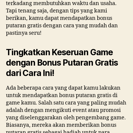
terkadang membutuhkan waktu dan usaha.
Tapi tenang saja, dengan tips yang kami
berikan, kamu dapat mendapatkan bonus
putaran gratis dengan cara yang mudah dan
pastinya seru!
Tingkatkan Keseruan Game
dengan Bonus Putaran Gratis
dari Cara Ini!
Ada beberapa cara yang dapat kamu lakukan
untuk mendapatkan bonus putaran gratis di
game kamu. Salah satu cara yang paling mudah
adalah dengan mengikuti event atau promosi
yang diselenggarakan oleh pengembang game.
Biasanya, mereka akan memberikan bonus
putaran gratis sebagai hadiah untuk para