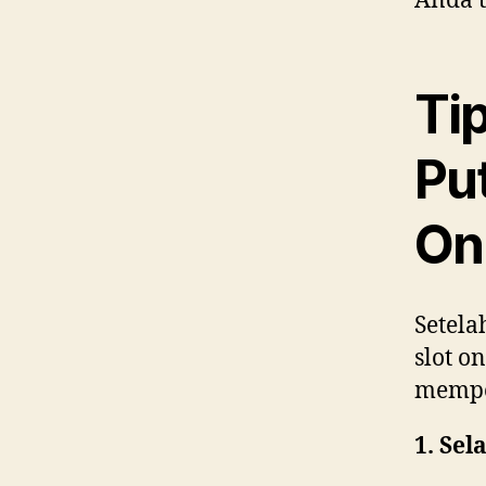
Anda t
Ti
Put
On
Setela
slot o
memper
1. Sel