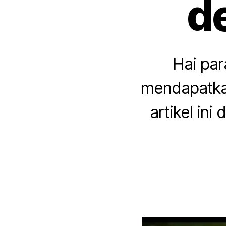
d
Hai par
mendapatka
artikel ini