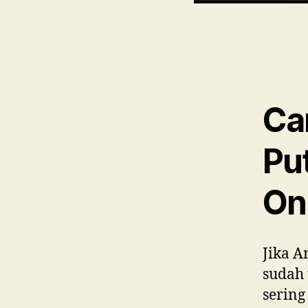
Ca
Put
On
Jika A
sudah 
sering