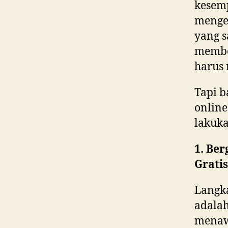
kesemp
mengel
yang s
membe
harus
Tapi b
online
lakuka
1. Be
Gratis
Langk
adalah
menawa