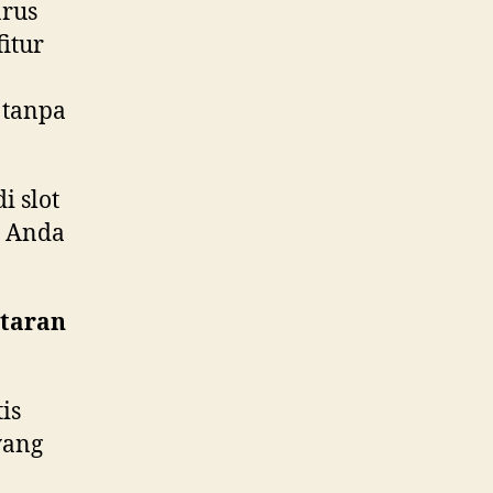
arus
itur
 tanpa
i slot
a Anda
utaran
is
yang