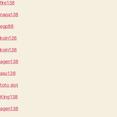
fire138
naga138
egp88
koin138
koin138
agen138
asu138
toto slot
King138
agen138