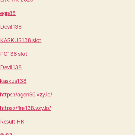
egp88
Devil138
KASKUS138 slot
PG138 slot
Devil138
kaskus138
https://agen96.vzy.io/
https://fire138.vzy.io/
Result HK