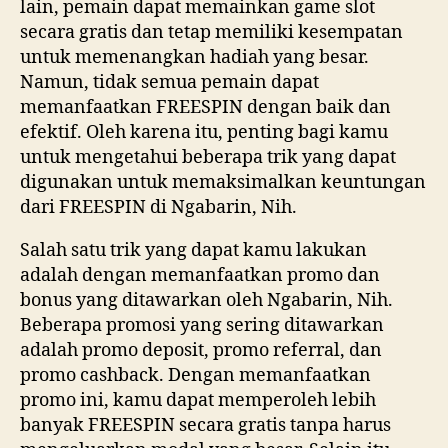
lain, pemain dapat memainkan game slot
secara gratis dan tetap memiliki kesempatan
untuk memenangkan hadiah yang besar.
Namun, tidak semua pemain dapat
memanfaatkan FREESPIN dengan baik dan
efektif. Oleh karena itu, penting bagi kamu
untuk mengetahui beberapa trik yang dapat
digunakan untuk memaksimalkan keuntungan
dari FREESPIN di Ngabarin, Nih.
Salah satu trik yang dapat kamu lakukan
adalah dengan memanfaatkan promo dan
bonus yang ditawarkan oleh Ngabarin, Nih.
Beberapa promosi yang sering ditawarkan
adalah promo deposit, promo referral, dan
promo cashback. Dengan memanfaatkan
promo ini, kamu dapat memperoleh lebih
banyak FREESPIN secara gratis tanpa harus