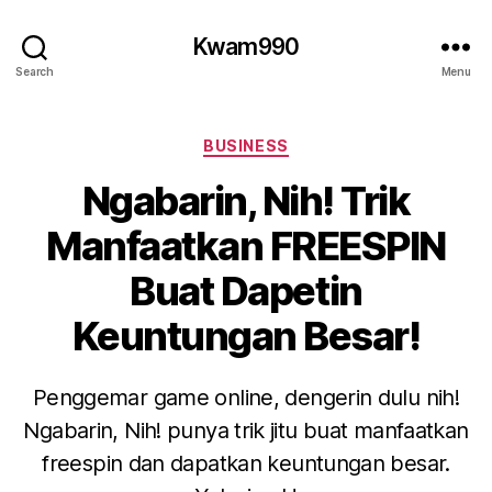
Kwam990
Search
Menu
Categories
BUSINESS
Ngabarin, Nih! Trik
Manfaatkan FREESPIN
Buat Dapetin
Keuntungan Besar!
Penggemar game online, dengerin dulu nih!
Ngabarin, Nih! punya trik jitu buat manfaatkan
freespin dan dapatkan keuntungan besar.