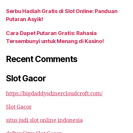
Serbu Hadiah Gratis di Slot Online: Panduan
Putaran Asyik!
Cara Dapet Putaran Gratis: Rahasia
Tersembunyi untuk Menang di Kasino!
Recent Comments
Slot Gacor
https://bigdaddysdinercloudcroft.com/
Slot Gacor
situs judi slot online indonesia