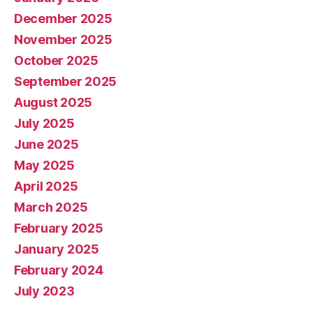
December 2025
November 2025
October 2025
September 2025
August 2025
July 2025
June 2025
May 2025
April 2025
March 2025
February 2025
January 2025
February 2024
July 2023