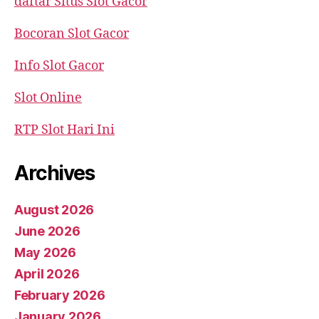
daftar Situs Slot Gacor
Bocoran Slot Gacor
Info Slot Gacor
Slot Online
RTP Slot Hari Ini
Archives
August 2026
June 2026
May 2026
April 2026
February 2026
January 2026