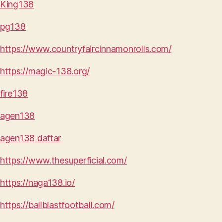
King138
pg138
https://www.countryfaircinnamonrolls.com/
https://magic-138.org/
fire138
agen138
agen138 daftar
https://www.thesuperficial.com/
https://naga138.io/
https://ballblastfootball.com/