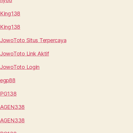
fly88
King138
King138
JowoToto Situs Terpercaya
JowoToto Link Aktif
JowoToto Login
egp88
PG138
AGEN338
AGEN338