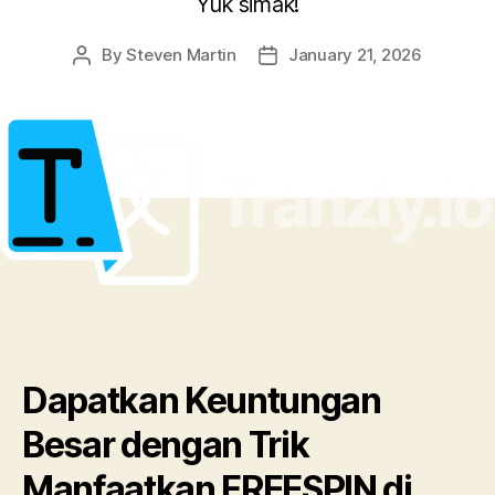
Yuk simak!
By
Steven Martin
January 21, 2026
Post
Post
author
date
Dapatkan Keuntungan
Besar dengan Trik
Manfaatkan FREESPIN di