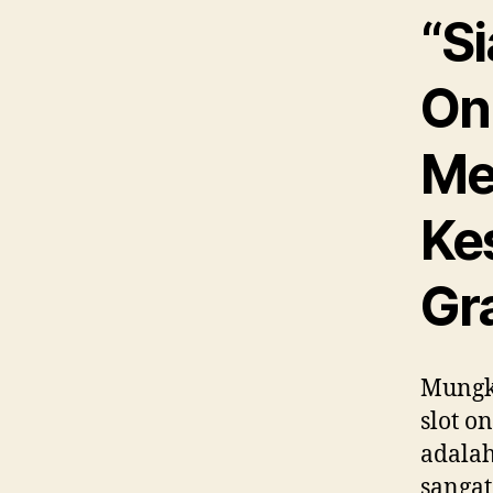
“Si
On
Me
Ke
Gr
Mungk
slot o
adalah
sangat