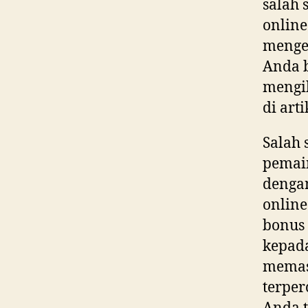
salah 
online
menge
Anda b
mengi
di arti
Salah 
pemai
dengan
online
bonus 
kepad
memast
terper