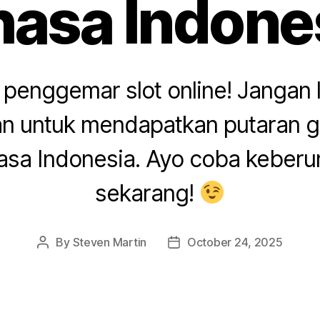
asa Indone
 penggemar slot online! Jangan
 untuk mendapatkan putaran gra
hasa Indonesia. Ayo coba keber
sekarang!
By
Steven Martin
October 24, 2025
Post
Post
author
date