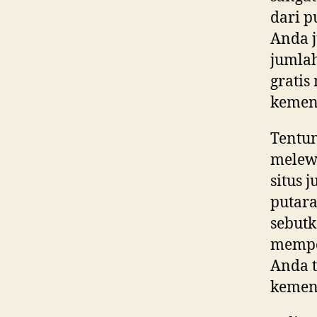
dari p
Anda 
jumlah
grati
kemena
Tentun
melewa
situs 
putara
sebutk
memper
Anda t
kemena