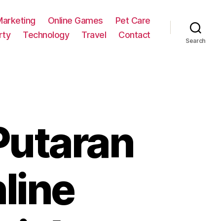
Marketing
Online Games
Pet Care
rty
Technology
Travel
Contact
Search
Putaran
nline