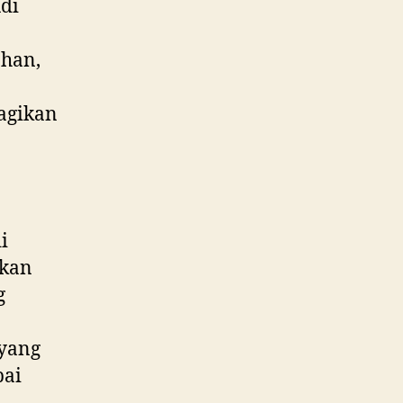
udi
han,
agikan
i
ikan
g
 yang
pai