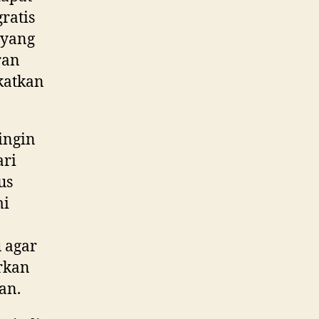
ratis
 yang
ran
katkan
ingin
ari
us
mi
 agar
rkan
an.