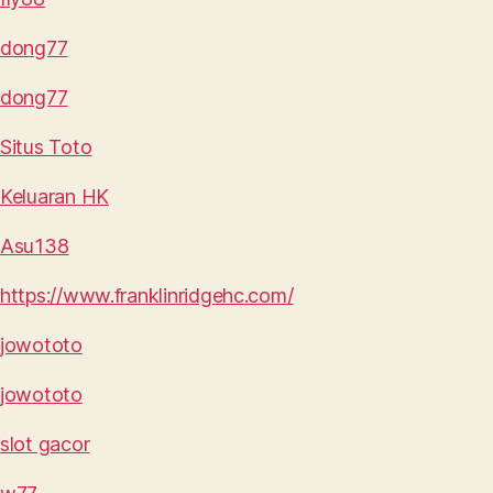
dong77
dong77
Situs Toto
Keluaran HK
Asu138
https://www.franklinridgehc.com/
jowototo
jowototo
slot gacor