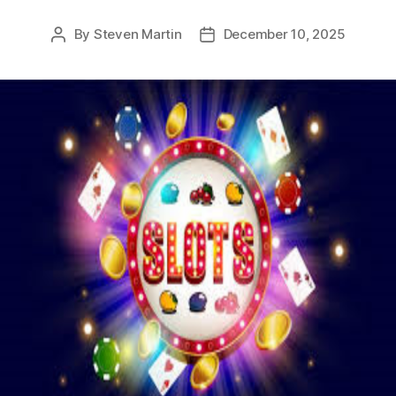
By
Steven Martin
December 10, 2025
Post
Post
author
date