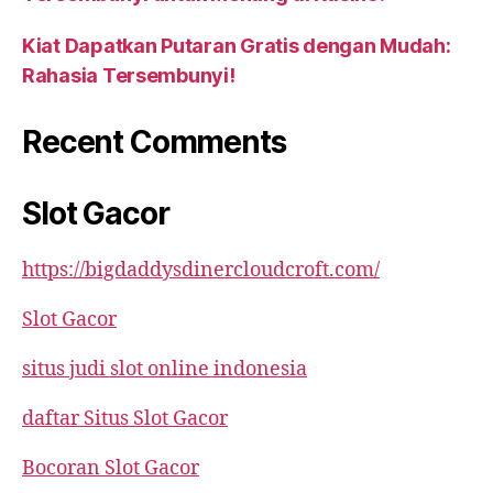
Kiat Dapatkan Putaran Gratis dengan Mudah:
Rahasia Tersembunyi!
Recent Comments
Slot Gacor
https://bigdaddysdinercloudcroft.com/
Slot Gacor
situs judi slot online indonesia
daftar Situs Slot Gacor
Bocoran Slot Gacor