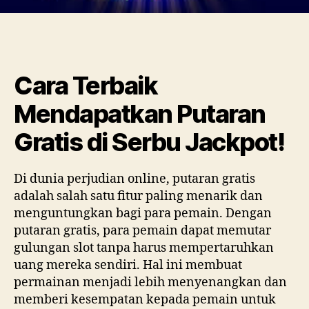
Cara Terbaik
Mendapatkan Putaran
Gratis di Serbu Jackpot!
Di dunia perjudian online, putaran gratis
adalah salah satu fitur paling menarik dan
menguntungkan bagi para pemain. Dengan
putaran gratis, para pemain dapat memutar
gulungan slot tanpa harus mempertaruhkan
uang mereka sendiri. Hal ini membuat
permainan menjadi lebih menyenangkan dan
memberi kesempatan kepada pemain untuk