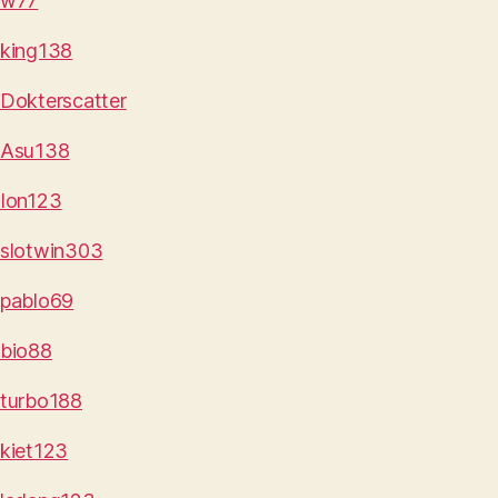
w77
king138
Dokterscatter
Asu138
Ion123
slotwin303
pablo69
bio88
turbo188
kiet123