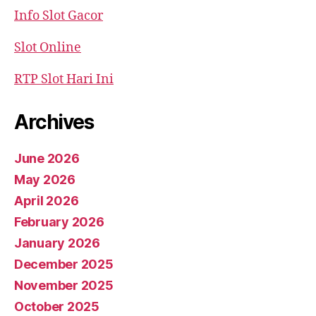
Info Slot Gacor
Slot Online
RTP Slot Hari Ini
Archives
June 2026
May 2026
April 2026
February 2026
January 2026
December 2025
November 2025
October 2025