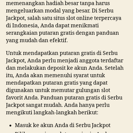
memenangkan hadiah besar tanpa harus
mengeluarkan modal yang besar. Di Serbu
Jackpot, salah satu situs slot online terpercaya
di Indonesia, Anda dapat menikmati
serangkaian putaran gratis dengan panduan
yang mudah dan efektif.
Untuk mendapatkan putaran gratis di Serbu
Jackpot, Anda perlu menjadi anggota terdaftar
dan melakukan deposit ke akun Anda. Setelah
itu, Anda akan memenuhi syarat untuk
mendapatkan putaran gratis yang dapat
digunakan untuk memutar gulungan slot
favorit Anda. Panduan putaran gratis di Serbu
Jackpot sangat mudah. Anda hanya perlu
mengikuti langkah-langkah berikut:
Masuk ke akun Anda di Serbu Jackpot