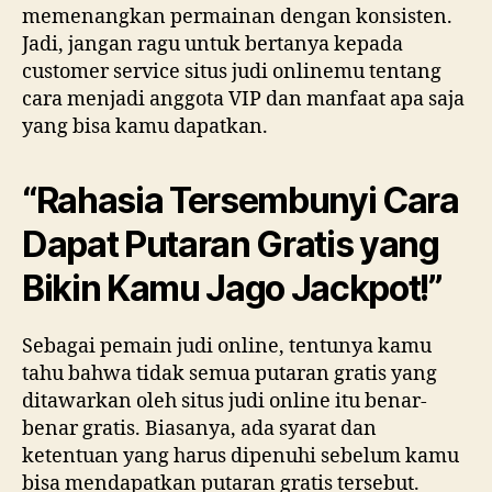
memenangkan permainan dengan konsisten.
Jadi, jangan ragu untuk bertanya kepada
customer service situs judi onlinemu tentang
cara menjadi anggota VIP dan manfaat apa saja
yang bisa kamu dapatkan.
“Rahasia Tersembunyi Cara
Dapat Putaran Gratis yang
Bikin Kamu Jago Jackpot!”
Sebagai pemain judi online, tentunya kamu
tahu bahwa tidak semua putaran gratis yang
ditawarkan oleh situs judi online itu benar-
benar gratis. Biasanya, ada syarat dan
ketentuan yang harus dipenuhi sebelum kamu
bisa mendapatkan putaran gratis tersebut.