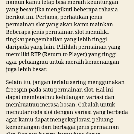
namun kamu tetap bisa meraih keuntungan
yang besar jika mengikuti beberapa rahasia
berikut ini. Pertama, perhatikan jenis
permainan slot yang akan kamu mainkan.
Beberapa jenis permainan slot memiliki
tingkat pengembalian yang lebih tinggi
daripada yang lain. Pilihlah permainan yang
memiliki RTP (Return to Player) yang tinggi
agar peluangmu untuk meraih kemenangan
juga lebih besar.
Selain itu, jangan terlalu sering menggunakan
freespin pada satu permainan slot. Hal ini
dapat membuatmu kehilangan variasi dan
membuatmu merasa bosan. Cobalah untuk
memutar roda slot dengan variasi yang berbeda
agar kamu dapat mengeksplorasi peluang
kemenangan dari berbagai jenis permainan