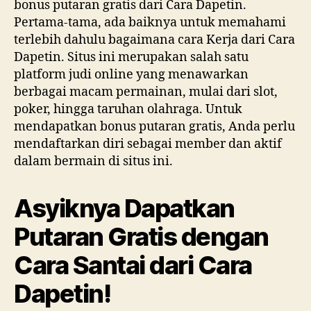
bonus putaran gratis dari Cara Dapetin.
Pertama-tama, ada baiknya untuk memahami
terlebih dahulu bagaimana cara Kerja dari Cara
Dapetin. Situs ini merupakan salah satu
platform judi online yang menawarkan
berbagai macam permainan, mulai dari slot,
poker, hingga taruhan olahraga. Untuk
mendapatkan bonus putaran gratis, Anda perlu
mendaftarkan diri sebagai member dan aktif
dalam bermain di situs ini.
Asyiknya Dapatkan
Putaran Gratis dengan
Cara Santai dari Cara
Dapetin!