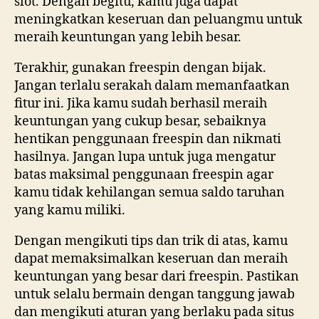
slot. Dengan begitu, kamu juga dapat
meningkatkan keseruan dan peluangmu untuk
meraih keuntungan yang lebih besar.
Terakhir, gunakan freespin dengan bijak.
Jangan terlalu serakah dalam memanfaatkan
fitur ini. Jika kamu sudah berhasil meraih
keuntungan yang cukup besar, sebaiknya
hentikan penggunaan freespin dan nikmati
hasilnya. Jangan lupa untuk juga mengatur
batas maksimal penggunaan freespin agar
kamu tidak kehilangan semua saldo taruhan
yang kamu miliki.
Dengan mengikuti tips dan trik di atas, kamu
dapat memaksimalkan keseruan dan meraih
keuntungan yang besar dari freespin. Pastikan
untuk selalu bermain dengan tanggung jawab
dan mengikuti aturan yang berlaku pada situs