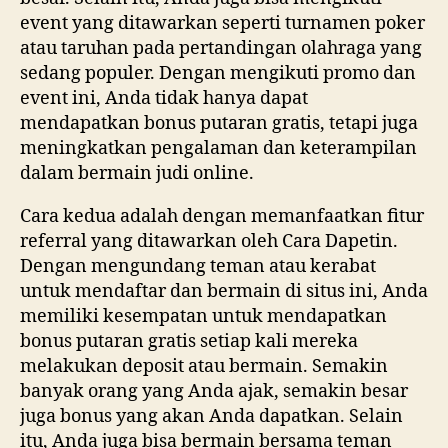
event yang ditawarkan seperti turnamen poker
atau taruhan pada pertandingan olahraga yang
sedang populer. Dengan mengikuti promo dan
event ini, Anda tidak hanya dapat
mendapatkan bonus putaran gratis, tetapi juga
meningkatkan pengalaman dan keterampilan
dalam bermain judi online.
Cara kedua adalah dengan memanfaatkan fitur
referral yang ditawarkan oleh Cara Dapetin.
Dengan mengundang teman atau kerabat
untuk mendaftar dan bermain di situs ini, Anda
memiliki kesempatan untuk mendapatkan
bonus putaran gratis setiap kali mereka
melakukan deposit atau bermain. Semakin
banyak orang yang Anda ajak, semakin besar
juga bonus yang akan Anda dapatkan. Selain
itu, Anda juga bisa bermain bersama teman