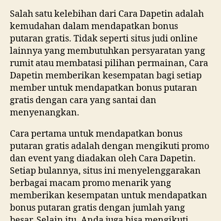
Salah satu kelebihan dari Cara Dapetin adalah
kemudahan dalam mendapatkan bonus
putaran gratis. Tidak seperti situs judi online
lainnya yang membutuhkan persyaratan yang
rumit atau membatasi pilihan permainan, Cara
Dapetin memberikan kesempatan bagi setiap
member untuk mendapatkan bonus putaran
gratis dengan cara yang santai dan
menyenangkan.
Cara pertama untuk mendapatkan bonus
putaran gratis adalah dengan mengikuti promo
dan event yang diadakan oleh Cara Dapetin.
Setiap bulannya, situs ini menyelenggarakan
berbagai macam promo menarik yang
memberikan kesempatan untuk mendapatkan
bonus putaran gratis dengan jumlah yang
besar. Selain itu, Anda juga bisa mengikuti