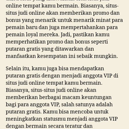
online tempat kamu bermain. Biasanya, situs-
situs judi online akan memberikan promo dan
bonus yang menarik untuk menarik minat para
pemain baru dan juga mempertahankan para
pemain loyal mereka. Jadi, pastikan kamu
memperhatikan promo dan bonus seperti
putaran gratis yang ditawarkan dan
manfaatkan kesempatan ini sebaik mungkin.
Selain itu, kamu juga bisa mendapatkan
putaran gratis dengan menjadi anggota VIP di
situs judi online tempat kamu bermain.
Biasanya, situs-situs judi online akan
memberikan berbagai macam keuntungan
bagi para anggota VIP, salah satunya adalah
putaran gratis. Kamu bisa mencoba untuk
meningkatkan statusmu menjadi anggota VIP
dengan bermain secara teratur dan