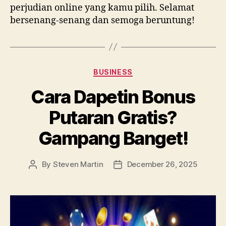
perjudian online yang kamu pilih. Selamat
bersenang-senang dan semoga beruntung!
Categories
BUSINESS
Cara Dapetin Bonus
Putaran Gratis?
Gampang Banget!
By
Steven Martin
December 26, 2025
Post
Post
author
date