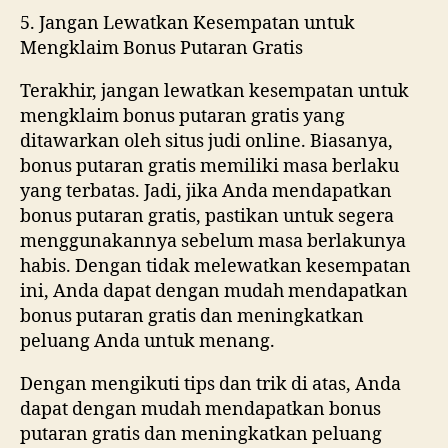
5. Jangan Lewatkan Kesempatan untuk
Mengklaim Bonus Putaran Gratis
Terakhir, jangan lewatkan kesempatan untuk
mengklaim bonus putaran gratis yang
ditawarkan oleh situs judi online. Biasanya,
bonus putaran gratis memiliki masa berlaku
yang terbatas. Jadi, jika Anda mendapatkan
bonus putaran gratis, pastikan untuk segera
menggunakannya sebelum masa berlakunya
habis. Dengan tidak melewatkan kesempatan
ini, Anda dapat dengan mudah mendapatkan
bonus putaran gratis dan meningkatkan
peluang Anda untuk menang.
Dengan mengikuti tips dan trik di atas, Anda
dapat dengan mudah mendapatkan bonus
putaran gratis dan meningkatkan peluang