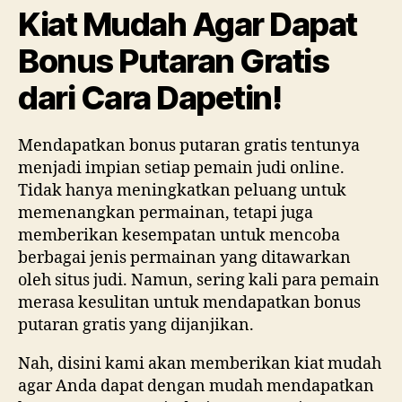
Kiat Mudah Agar Dapat
Bonus Putaran Gratis
dari Cara Dapetin!
Mendapatkan bonus putaran gratis tentunya
menjadi impian setiap pemain judi online.
Tidak hanya meningkatkan peluang untuk
memenangkan permainan, tetapi juga
memberikan kesempatan untuk mencoba
berbagai jenis permainan yang ditawarkan
oleh situs judi. Namun, sering kali para pemain
merasa kesulitan untuk mendapatkan bonus
putaran gratis yang dijanjikan.
Nah, disini kami akan memberikan kiat mudah
agar Anda dapat dengan mudah mendapatkan