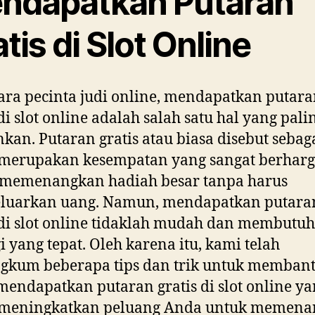
ndapatkan Putaran
tis di Slot Online
ara pecinta judi online, mendapatkan putar
 di slot online adalah salah satu hal yang pali
nkan. Putaran gratis atau biasa disebut sebaga
 merupakan kesempatan yang sangat berhar
 memenangkan hadiah besar tanpa harus
luarkan uang. Namun, mendapatkan putara
 di slot online tidaklah mudah dan membutu
gi yang tepat. Oleh karena itu, kami telah
gkum beberapa tips dan trik untuk memban
endapatkan putaran gratis di slot online y
 meningkatkan peluang Anda untuk memen