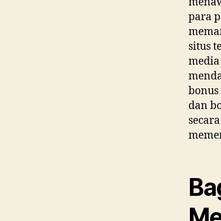
menaw
para 
meman
situs 
media 
menda
bonus
dan bo
secara
memen
Ba
Me