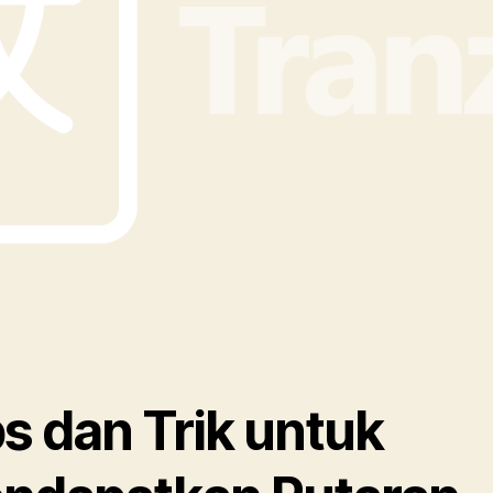
s dan Trik untuk