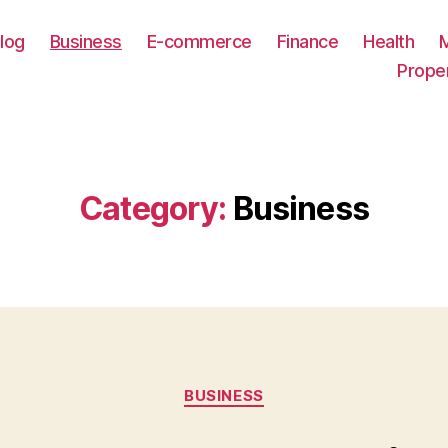
log
Business
E-commerce
Finance
Health
Prope
Category:
Business
Categories
BUSINESS