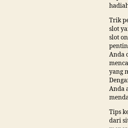
hadiah
Trik p
slot y
slot o
pentin
Anda d
mencar
yang m
Denga
Anda a
mendap
Tips 
dari s