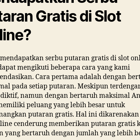
aran Gratis di Slot
line?
mendapatkan serbu putaran gratis di slot onl
apat mengikuti beberapa cara yang kami
endasikan. Cara pertama adalah dengan ber
al pada setiap putaran. Meskipun terdenga
adiktif, namun dengan bertaruh maksimal A
emiliki peluang yang lebih besar untuk
ngkan putaran gratis. Hal ini dikarenakan
nline cenderung memberikan putaran gratis 
 yang bertaruh dengan jumlah yang lebih be