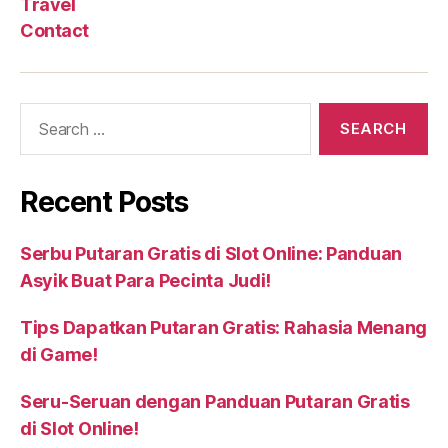
Travel
Contact
Search
for:
Recent Posts
Serbu Putaran Gratis di Slot Online: Panduan
Asyik Buat Para Pecinta Judi!
Tips Dapatkan Putaran Gratis: Rahasia Menang
di Game!
Seru-Seruan dengan Panduan Putaran Gratis
di Slot Online!