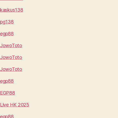
kaskus138
pg138
egp88
JowoToto
JowoToto
JowoToto
egp88
EGP88
Live HK 2025
egp88