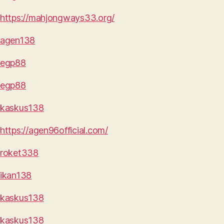
https://mahjongways33.org/
agen138
egp88
egp88
kaskus138
https://agen96official.com/
roket338
ikan138
kaskus138
kaskus138