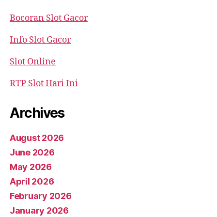
Bocoran Slot Gacor
Info Slot Gacor
Slot Online
RTP Slot Hari Ini
Archives
August 2026
June 2026
May 2026
April 2026
February 2026
January 2026