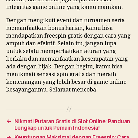
integritas game online yang kamu mainkan.
Dengan mengikuti event dan turnamen serta
memanfaatkan bonus harian, kamu bisa
mendapatkan freespin gratis dengan cara yang
ampuh dan efektif. Selain itu, jangan lupa
untuk selalu memperhatikan aturan yang
berlaku dan memanfaatkan kesempatan yang
ada dengan bijak. Dengan begitu, kamu bisa
menikmati sensasi spin gratis dan meraih
kemenangan yang lebih besar di game online
kesayanganmu. Selamat mencoba!
←
Nikmati Putaran Gratis di Slot Online: Panduan
Lengkap untuk Pemain Indonesia!
→
Keuntungan Maksimal dengan Freespin: Cara