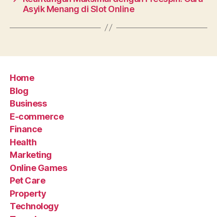
Asyik Menang di Slot Online
Home
Blog
Business
E-commerce
Finance
Health
Marketing
Online Games
Pet Care
Property
Technology