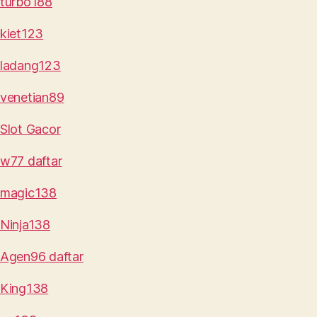
turbo188
kiet123
ladang123
venetian89
Slot Gacor
w77 daftar
magic138
Ninja138
Agen96 daftar
King138