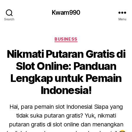
Kwam990
Search
Menu
Categories
BUSINESS
Nikmati Putaran Gratis di
Slot Online: Panduan
Lengkap untuk Pemain
Indonesia!
Hai, para pemain slot Indonesia! Siapa yang
tidak suka putaran gratis? Yuk, nikmati
putaran gratis di slot online dan menangkan