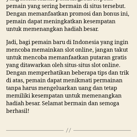
pemain yang sering bermain di situs tersebut.
Dengan memanfaatkan promosi dan bonus ini,
pemain dapat meningkatkan kesempatan
untuk memenangkan hadiah besar.
Jadi, bagi pemain baru di Indonesia yang ingin
mencoba memainkan slot online, jangan takut
untuk mencoba memanfaatkan putaran gratis
yang ditawarkan oleh situs-situs slot online.
Dengan memperhatikan beberapa tips dan trik
di atas, pemain dapat menikmati permainan
tanpa harus mengeluarkan uang dan tetap
memiliki kesempatan untuk memenangkan
hadiah besar. Selamat bermain dan semoga
berhasil!