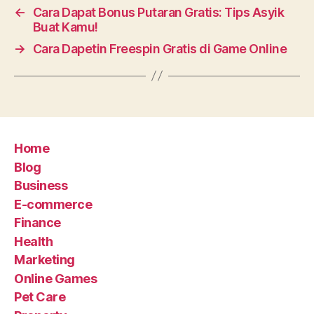
←
Cara Dapat Bonus Putaran Gratis: Tips Asyik
Buat Kamu!
→
Cara Dapetin Freespin Gratis di Game Online
Home
Blog
Business
E-commerce
Finance
Health
Marketing
Online Games
Pet Care