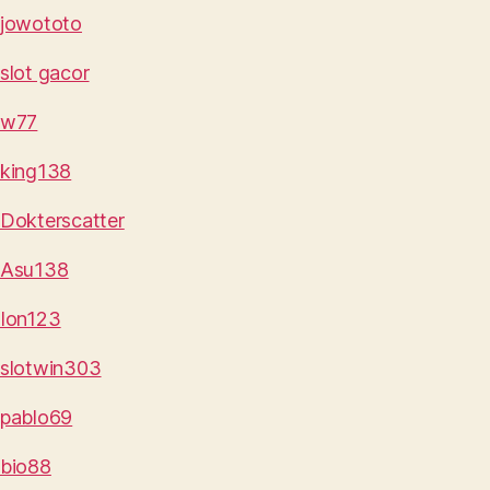
jowototo
slot gacor
w77
king138
Dokterscatter
Asu138
Ion123
slotwin303
pablo69
bio88