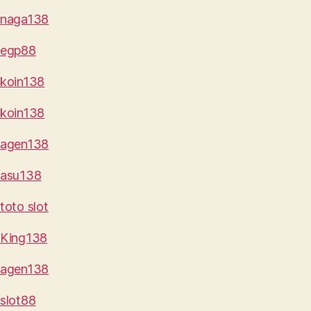
naga138
egp88
koin138
koin138
agen138
asu138
toto slot
King138
agen138
slot88