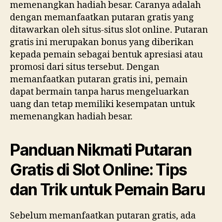
memenangkan hadiah besar. Caranya adalah
dengan memanfaatkan putaran gratis yang
ditawarkan oleh situs-situs slot online. Putaran
gratis ini merupakan bonus yang diberikan
kepada pemain sebagai bentuk apresiasi atau
promosi dari situs tersebut. Dengan
memanfaatkan putaran gratis ini, pemain
dapat bermain tanpa harus mengeluarkan
uang dan tetap memiliki kesempatan untuk
memenangkan hadiah besar.
Panduan Nikmati Putaran
Gratis di Slot Online: Tips
dan Trik untuk Pemain Baru
Sebelum memanfaatkan putaran gratis, ada