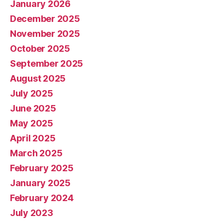
January 2026
December 2025
November 2025
October 2025
September 2025
August 2025
July 2025
June 2025
May 2025
April 2025
March 2025
February 2025
January 2025
February 2024
July 2023