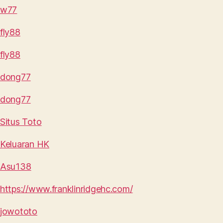
w77
fly88
fly88
dong77
dong77
Situs Toto
Keluaran HK
Asu138
https://www.franklinridgehc.com/
jowototo