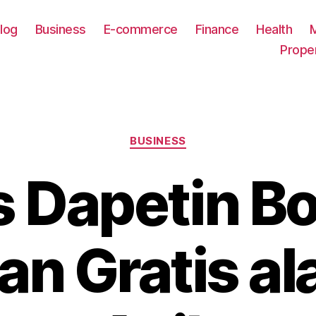
log
Business
E-commerce
Finance
Health
Prope
Categories
BUSINESS
s Dapetin B
an Gratis al