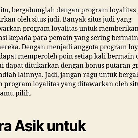
 itu, bergabunglah dengan program loyalitas
rkan oleh situs judi. Banyak situs judi yang
arkan program loyalitas untuk memberika
asi kepada para pemain yang sering bermain
mereka. Dengan menjadi anggota program loya
apat memperoleh poin setiap kali bermain 
ni dapat ditukarkan dengan bonus putaran gr
adiah lainnya. Jadi, jangan ragu untuk berg
 program loyalitas yang ditawarkan oleh sit
amu pilih.
ra Asik untuk