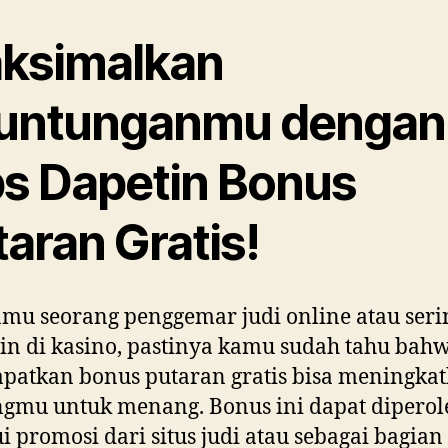
ksimalkan
untunganmu dengan
ps Dapetin Bonus
aran Gratis!
amu seorang penggemar judi online atau seri
n di kasino, pastinya kamu sudah tahu bah
atkan bonus putaran gratis bisa meningka
gmu untuk menang. Bonus ini dapat diperol
i promosi dari situs judi atau sebagai bagian