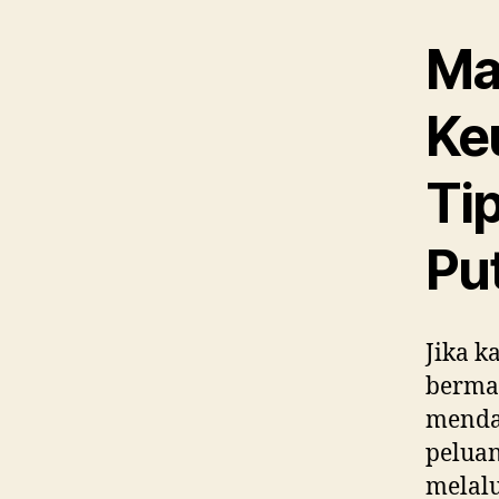
Ma
Ke
Ti
Put
Jika k
bermai
mendap
peluan
melalu