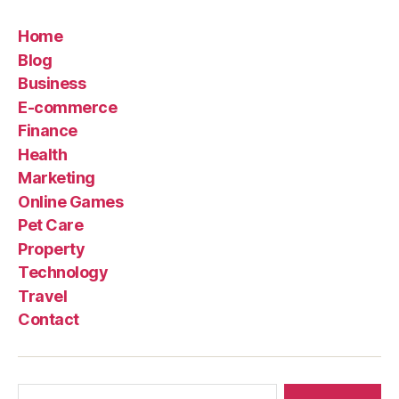
Home
Blog
Business
E-commerce
Finance
Health
Marketing
Online Games
Pet Care
Property
Technology
Travel
Contact
Search