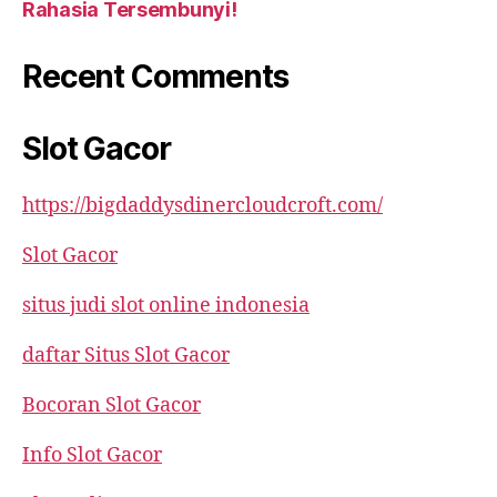
Rahasia Tersembunyi!
Recent Comments
Slot Gacor
https://bigdaddysdinercloudcroft.com/
Slot Gacor
situs judi slot online indonesia
daftar Situs Slot Gacor
Bocoran Slot Gacor
Info Slot Gacor