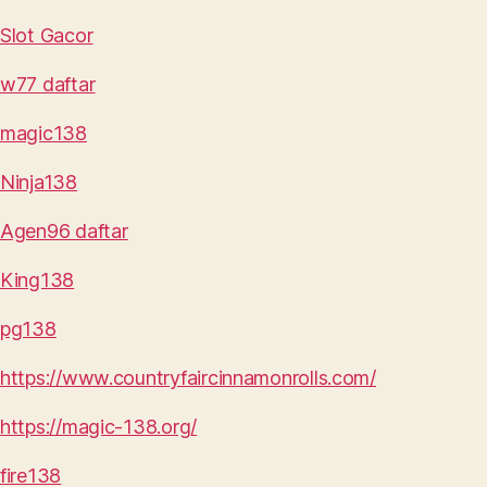
Slot Gacor
w77 daftar
magic138
Ninja138
Agen96 daftar
King138
pg138
https://www.countryfaircinnamonrolls.com/
https://magic-138.org/
fire138