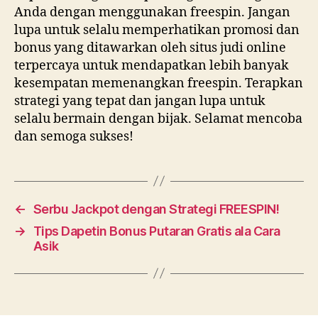
Anda dengan menggunakan freespin. Jangan
lupa untuk selalu memperhatikan promosi dan
bonus yang ditawarkan oleh situs judi online
terpercaya untuk mendapatkan lebih banyak
kesempatan memenangkan freespin. Terapkan
strategi yang tepat dan jangan lupa untuk
selalu bermain dengan bijak. Selamat mencoba
dan semoga sukses!
←
Serbu Jackpot dengan Strategi FREESPIN!
→
Tips Dapetin Bonus Putaran Gratis ala Cara
Asik