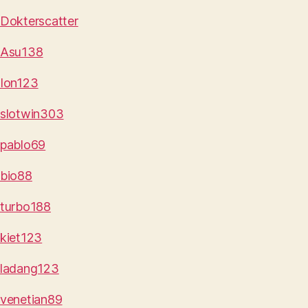
Dokterscatter
Asu138
Ion123
slotwin303
pablo69
bio88
turbo188
kiet123
ladang123
venetian89