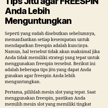
Tips Jitu agar FREESPIN
Anda Lebih
Menguntungkan
Seperti yang sudah disebutkan sebelumnya,
memanfaatkan setiap kesempatan untuk
mendapatkan freespin adalah kuncinya.
Namun, hal tersebut tidak akan maksimal jika
Anda tidak memiliki strategi yang tepat untuk
menggunakan freespin tersebut. Berikut ini
adalah beberapa tips jitu yang dapat Anda
gunakan agar freespin Anda lebih
menguntungkan.
Pertama, pilihlah mesin slot yang tepat. Saat
menggunakan freespin, pastikan Anda
memilih mesin slot yang memiliki tingkat