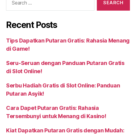
for:
Recent Posts
Tips Dapatkan Putaran Gratis: Rahasia Menang
di Game!
Seru-Seruan dengan Panduan Putaran Gratis
di Slot Online!
Serbu Hadiah Gratis di Slot Online: Panduan
Putaran Asyik!
Cara Dapet Putaran Gratis: Rahasia
Tersembunyi untuk Menang di Kasino!
Kiat Dapatkan Putaran Gratis dengan Mudah: