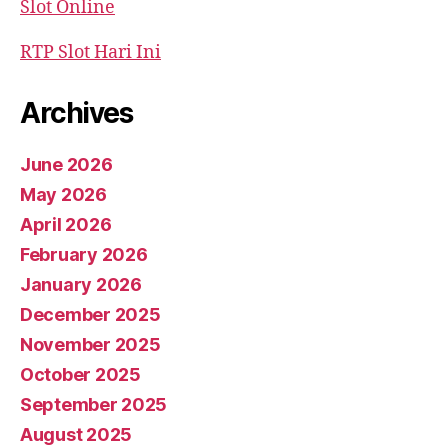
Slot Online
RTP Slot Hari Ini
Archives
June 2026
May 2026
April 2026
February 2026
January 2026
December 2025
November 2025
October 2025
September 2025
August 2025