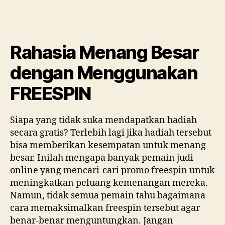
Rahasia Menang Besar
dengan Menggunakan
FREESPIN
Siapa yang tidak suka mendapatkan hadiah
secara gratis? Terlebih lagi jika hadiah tersebut
bisa memberikan kesempatan untuk menang
besar. Inilah mengapa banyak pemain judi
online yang mencari-cari promo freespin untuk
meningkatkan peluang kemenangan mereka.
Namun, tidak semua pemain tahu bagaimana
cara memaksimalkan freespin tersebut agar
benar-benar menguntungkan. Jangan