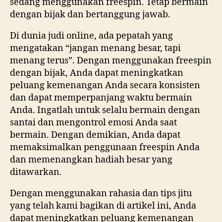
sedang menggunakan freespin. Tetap bermain
dengan bijak dan bertanggung jawab.
Di dunia judi online, ada pepatah yang
mengatakan “jangan menang besar, tapi
menang terus”. Dengan menggunakan freespin
dengan bijak, Anda dapat meningkatkan
peluang kemenangan Anda secara konsisten
dan dapat memperpanjang waktu bermain
Anda. Ingatlah untuk selalu bermain dengan
santai dan mengontrol emosi Anda saat
bermain. Dengan demikian, Anda dapat
memaksimalkan penggunaan freespin Anda
dan memenangkan hadiah besar yang
ditawarkan.
Dengan menggunakan rahasia dan tips jitu
yang telah kami bagikan di artikel ini, Anda
dapat meningkatkan peluang kemenangan