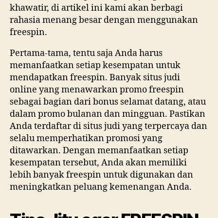
khawatir, di artikel ini kami akan berbagi
rahasia menang besar dengan menggunakan
freespin.
Pertama-tama, tentu saja Anda harus
memanfaatkan setiap kesempatan untuk
mendapatkan freespin. Banyak situs judi
online yang menawarkan promo freespin
sebagai bagian dari bonus selamat datang, atau
dalam promo bulanan dan mingguan. Pastikan
Anda terdaftar di situs judi yang terpercaya dan
selalu memperhatikan promosi yang
ditawarkan. Dengan memanfaatkan setiap
kesempatan tersebut, Anda akan memiliki
lebih banyak freespin untuk digunakan dan
meningkatkan peluang kemenangan Anda.