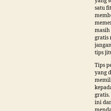
yang s
satu f
membe
memena
masih 
gratis
jangan
tips j
Tips p
yang d
memil
kepad
gratis
ini da
mendap