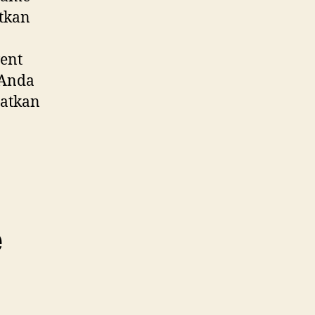
tkan
vent
 Anda
atkan
e