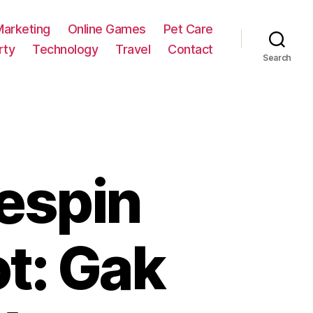
Marketing
Online Games
Pet Care
rty
Technology
Travel
Contact
Search
espin
ot: Gak