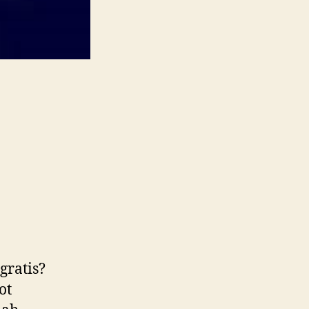
gratis?
ot