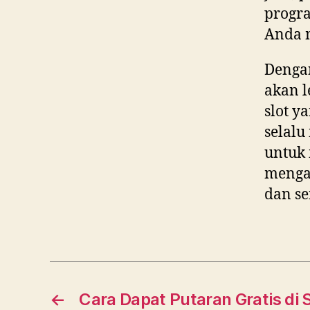
progra
Anda 
Dengan
akan l
slot y
selalu
untuk 
mengal
dan se
←
Cara Dapat Putaran Gratis di S