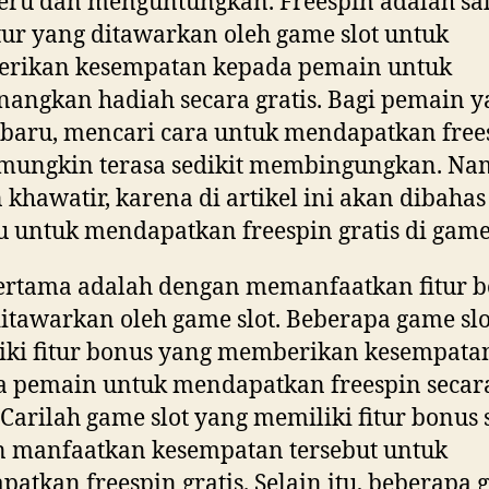
eru dan menguntungkan. Freespin adalah sa
itur yang ditawarkan oleh game slot untuk
rikan kesempatan kepada pemain untuk
ngkan hadiah secara gratis. Bagi pemain y
baru, mencari cara untuk mendapatkan free
 mungkin terasa sedikit membingungkan. Na
 khawatir, karena di artikel ini akan dibahas 
itu untuk mendapatkan freespin gratis di game 
ertama adalah dengan memanfaatkan fitur 
itawarkan oleh game slot. Beberapa game slo
iki fitur bonus yang memberikan kesempata
a pemain untuk mendapatkan freespin secar
. Carilah game slot yang memiliki fitur bonus 
n manfaatkan kesempatan tersebut untuk
atkan freespin gratis. Selain itu, beberapa