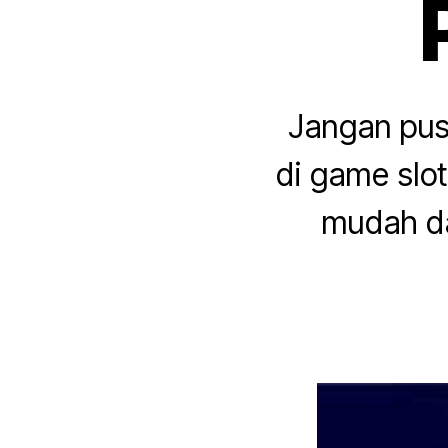
Jangan pusi
di game slot
mudah da