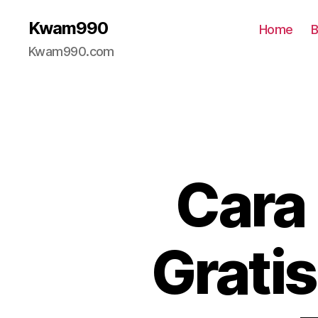
Kwam990
Home
B
Kwam990.com
Cara
Gratis