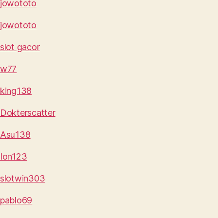
jowototo
jowototo
slot gacor
w77
king138
Dokterscatter
Asu138
Ion123
slotwin303
pablo69