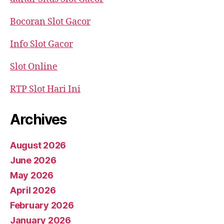
Bocoran Slot Gacor
Info Slot Gacor
Slot Online
RTP Slot Hari Ini
Archives
August 2026
June 2026
May 2026
April 2026
February 2026
January 2026