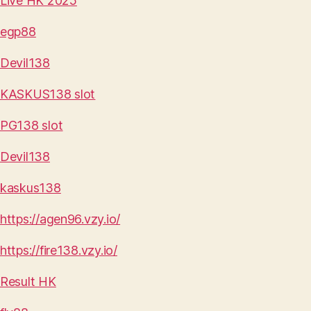
Live HK 2025
egp88
Devil138
KASKUS138 slot
PG138 slot
Devil138
kaskus138
https://agen96.vzy.io/
https://fire138.vzy.io/
Result HK