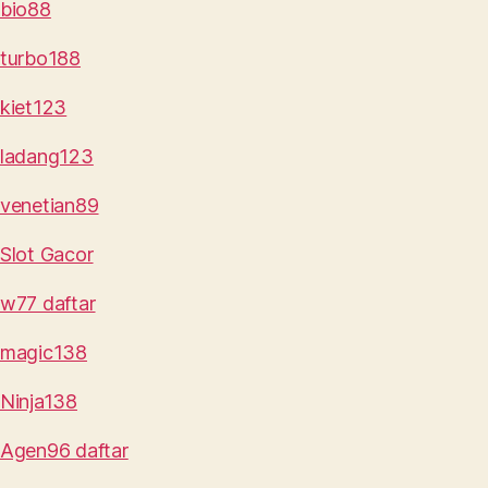
bio88
turbo188
kiet123
ladang123
venetian89
Slot Gacor
w77 daftar
magic138
Ninja138
Agen96 daftar