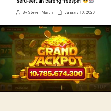
seru-seruan bareng freespin!
By
Steven Martin
January 16, 2026
Post
Post
author
date