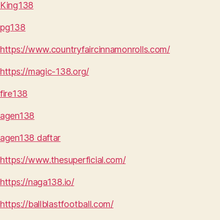
King138
pg138
https://www.countryfaircinnamonrolls.com/
https://magic-138.org/
fire138
agen138
agen138 daftar
https://www.thesuperficial.com/
https://naga138.io/
https://ballblastfootball.com/