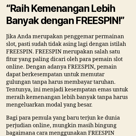
“Raih Kemenangan Lebih
Banyak dengan FREESPIN!”
Jika Anda merupakan penggemar permainan
slot, pasti sudah tidak asing lagi dengan istilah
FREESPIN. FREESPIN merupakan salah satu
fitur yang paling dicari oleh para pemain slot
online. Dengan adanya FREESPIN, pemain
dapat berkesempatan untuk memutar
gulungan tanpa harus membayar taruhan.
Tentunya, ini menjadi kesempatan emas untuk
meraih kemenangan lebih banyak tanpa harus
mengeluarkan modal yang besar.
Bagi para pemula yang baru terjun ke dunia
perjudian online, mungkin masih bingung
bagaimana cara menggunakan FREESPIN