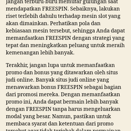
Jangan terburu-buru memutar gulungan saat
mendapatkan FREESPIN. Sebaiknya, lakukan
riset terlebih dahulu terhadap mesin slot yang
akan dimainkan. Perhatikan pola dan
kebiasaan mesin tersebut, sehingga Anda dapat
memanfaatkan FREESPIN dengan strategi yang
tepat dan meningkatkan peluang untuk meraih
kemenangan lebih banyak.
Terakhir, jangan lupa untuk memanfaatkan
promo dan bonus yang ditawarkan oleh situs
judi online. Banyak situs judi online yang
menawarkan bonus FREESPIN sebagai bagian
dari promosi mereka. Dengan memanfaatkan
promo ini, Anda dapat bermain lebih banyak
dengan FREESPIN tanpa harus mengeluarkan
modal yang besar. Namun, pastikan untuk
membaca syarat dan ketentuan dari promo