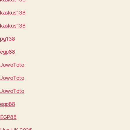
kaskus138
kaskus138
pg138
egp88
JowoToto
JowoToto
JowoToto
egp88
EGP88