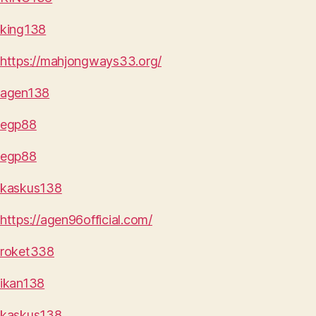
king138
https://mahjongways33.org/
agen138
egp88
egp88
kaskus138
https://agen96official.com/
roket338
ikan138
kaskus138